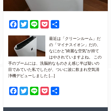
F
T
L
P
共
a
w
i
o
有
最近は「クリーンルーム」だ
c
i
n
c
の「マイナスイオン」だの、
e
t
e
k
なにかと”綺麗な空気”が持て
はやされていますよね。 この
b
t
e
手のブームには、洗脳的なものさえ感じ半ば疑いの
o
e
t
目でみていた私でしたが、ついに波に飲まれ空気清
o
r
浄機デビューしました […]
k
F
T
L
P
共
a
w
i
o
有
c
i
n
c