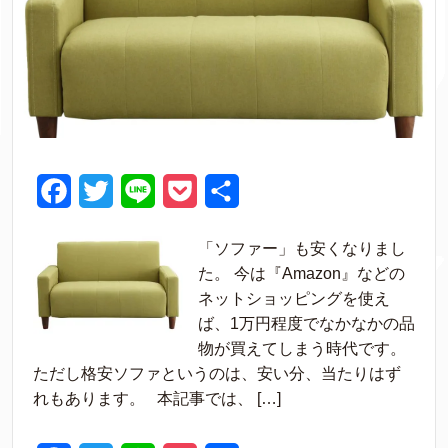
F
T
L
P
共
a
w
i
o
有
「ソファー」も安くなりまし
c
i
n
c
た。 今は『Amazon』などの
e
t
e
k
ネットショッピングを使え
ば、1万円程度でなかなかの品
b
t
e
物が買えてしまう時代です。
o
e
t
ただし格安ソファというのは、安い分、当たりはず
o
r
れもあります。 本記事では、 […]
k