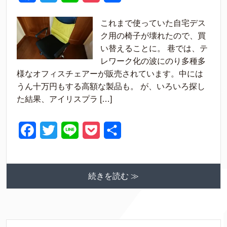
a
w
i
o
有
これまで使っていた自宅デス
c
i
n
c
ク用の椅子が壊れたので、買
e
t
e
k
い替えることに。 巷では、テ
レワーク化の波にのり多種多
b
t
e
様なオフィスチェアーが販売されています。中には
o
e
t
うん十万円もする高額な製品も。 が、いろいろ探し
o
r
た結果、アイリスプラ […]
k
F
T
L
P
共
a
w
i
o
有
c
i
n
c
続きを読む ≫
e
t
e
k
b
t
e
o
e
t