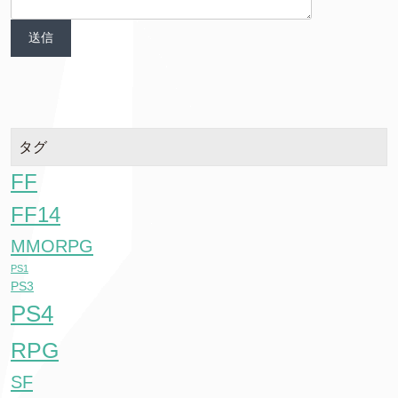
タグ
FF
FF14
MMORPG
PS1
PS3
PS4
RPG
SF