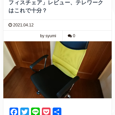
フィスチェア」レビュー、テレワーク
はこれで十分？
2021.04.12
by syumi
0
F
T
L
P
共