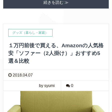
続きを読む ≫
e
t
e
k
b
t
e
o
e
t
o
r
グッズ（暮らし・家庭）
k
１万円前後で買える、Amazonの人気格
安「ソファー（2人掛け）」おすすめ5
選＆比較
2018.04.07
by syumi
0