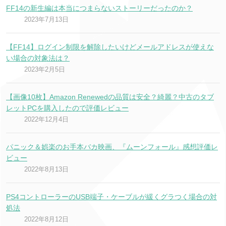
FF14の新生編は本当につまらないストーリーだったのか？
2023年7月13日
【FF14】ログイン制限を解除したいけどメールアドレスが使えな
い場合の対象法は？
2023年2月5日
【画像10枚】Amazon Renewedの品質は安全？綺麗？中古のタブ
レットPCを購入したので評価レビュー
2022年12月4日
パニック＆娯楽のお手本バカ映画、『ムーンフォール』感想評価レ
ビュー
2022年8月13日
PS4コントローラーのUSB端子・ケーブルが緩くグラつく場合の対
処法
2022年8月12日