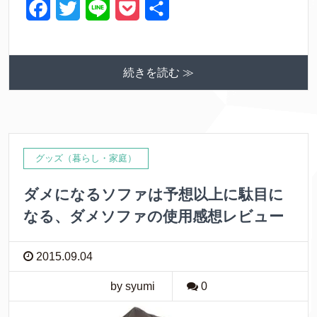
F
T
L
P
共
a
w
i
o
有
c
i
n
c
続きを読む ≫
e
t
e
k
b
t
e
o
e
t
o
r
グッズ（暮らし・家庭）
k
ダメになるソファは予想以上に駄目に
なる、ダメソファの使用感想レビュー
2015.09.04
by syumi
0