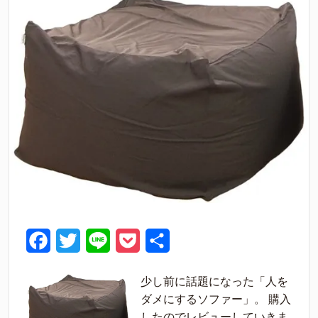
F
T
L
P
共
a
w
i
o
有
少し前に話題になった「人を
c
i
n
c
ダメにするソファー」。 購入
e
t
e
k
したのでレビューしていきま