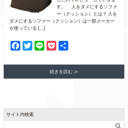
す。 人をダメにするソファ
b
t
e
ー（クッション）とは？ 人を
o
e
t
ダメにするソファー（クッション）は一部メーカー
o
r
が使っている […]
k
F
T
L
P
共
a
w
i
o
有
c
i
n
c
続きを読む ≫
e
t
e
k
b
t
e
o
e
t
o
r
k
サイト内検索
