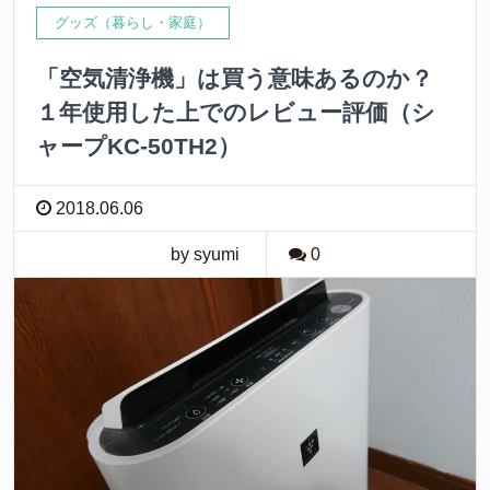
o
r
グッズ（暮らし・家庭）
k
「空気清浄機」は買う意味あるのか？
１年使用した上でのレビュー評価（シ
ャープKC-50TH2）
2018.06.06
by syumi
0