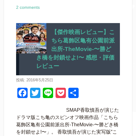
a
w
i
o
有
2 comments
c
i
n
c
e
t
e
k
b
t
e
【傑作映画レビュー】こ
ちら葛飾区亀有公園前派
o
e
t
出所-TheMovie-〜勝ど
o
r
き橋を封鎖せよ!〜 感想・評価
k
レビュー
投稿: 2016年5月25日
F
T
L
P
共
a
w
i
o
有
SMAP香取慎吾が演じた
c
i
n
c
ドラマ版こち亀のスピンオフ映画作品「こちら
e
t
e
k
葛飾区亀有公園前派出所-TheMovie-〜勝どき橋
を封鎖せよ!〜」。 香取慎吾が演じた実写版”こ
b
t
e