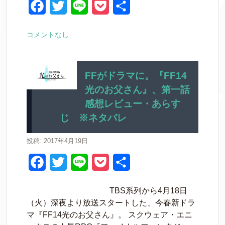
k
F
T
L
P
共
a
w
i
o
有
コメントなし
c
i
n
c
e
t
e
k
b
t
e
FFがドラマに。『FF14
光のお父さん』、第一話
o
e
t
感想レビュー・あらす
o
r
じ ※ネタバレ
k
投稿: 2017年4月19日
F
T
L
P
共
a
w
i
o
有
TBS系列から4月18日
c
i
n
c
（火）深夜より放送スタートした、今春新ドラ
e
t
e
k
マ『FF14光のお父さん』。 スクウェア・エニ