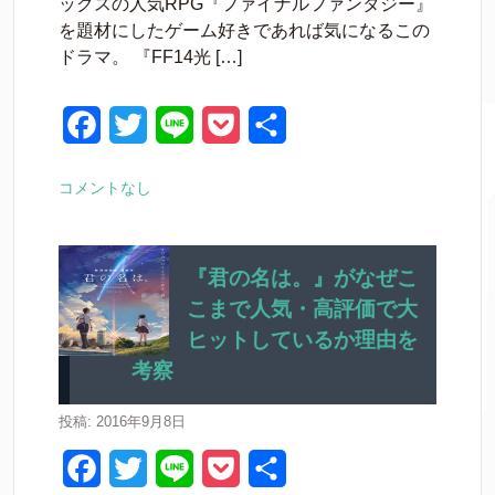
ックスの人気RPG『ファイナルファンタジー』
b
t
e
を題材にしたゲーム好きであれば気になるこの
o
e
t
ドラマ。 『FF14光 […]
o
r
k
F
T
L
P
共
a
w
i
o
有
コメントなし
c
i
n
c
e
t
e
k
b
t
e
『君の名は。』がなぜこ
こまで人気・高評価で大
o
e
t
ヒットしているか理由を
o
r
考察
k
投稿: 2016年9月8日
F
T
L
P
共