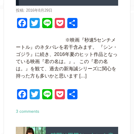
k
投稿: 2016年8月29日
F
T
L
P
共
a
w
i
o
有
※映画『秒速5センチメ
c
i
n
c
ートル』のネタバレを若干含みます。 『シン・
e
t
e
k
ゴジラ』に続き、2016年夏のヒット作品となっ
ている映画『君の名は。』。 この『君の名
b
t
e
は。』を観て、過去の新海誠シリーズに関心を
o
e
t
持った方も多いかと思います […]
o
r
k
F
T
L
P
共
a
w
i
o
有
3 comments
c
i
n
c
e
t
e
k