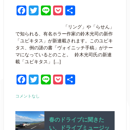
F
T
L
P
共
a
w
i
o
有
「リング」や「らせん」
c
i
n
c
で知られる、有名ホラー作家の鈴木光司の新作
e
t
e
k
「ユビキタス」が新連載されます。このユビキ
タス、例の謎の書「ヴォイニッチ手稿」がテー
b
t
e
マになっているとのこと。 鈴木光司氏の新連
o
e
t
載「ユビキタス」 […]
o
r
k
F
T
L
P
共
a
w
i
o
有
コメントなし
c
i
n
c
e
t
e
k
b
t
e
春のドライブに聞きた
い、ドライブミュージッ
o
e
t