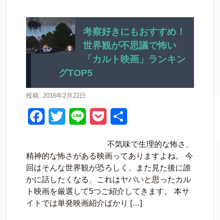
e
t
e
k
b
t
e
考察好きにもおすすめ！
世界観が不思議で怖い
o
e
t
「カルト映画」ランキン
o
r
グTOP5
k
投稿: 2016年2月22日
F
T
L
P
共
a
w
i
o
有
不気味で生理的な怖さ、
c
i
n
c
精神的な怖さがある映画ってありますよね。 今
e
t
e
k
回はそんな世界観が恐ろしく、また見た後に誰
かに話したくなる、これはヤバいと思ったカル
b
t
e
ト映画を厳選して5つご紹介してきます。 本サ
o
e
t
イトでは単発映画紹介ばかり […]
o
r