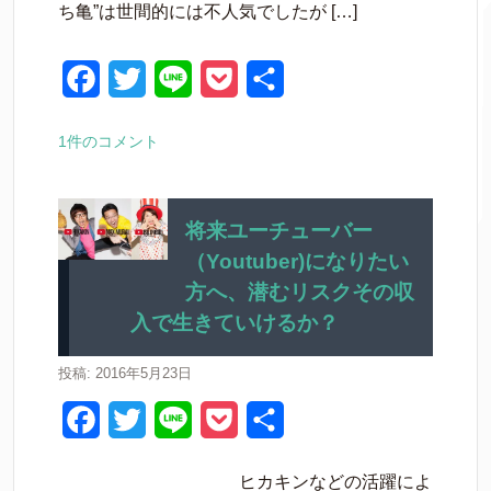
ち亀”は世間的には不人気でしたが […]
o
e
t
o
r
F
T
L
P
共
k
a
w
i
o
有
1件のコメント
c
i
n
c
e
t
e
k
b
t
e
将来ユーチューバー
（Youtuber)になりたい
o
e
t
方へ、潜むリスクその収
o
r
入で生きていけるか？
k
投稿: 2016年5月23日
F
T
L
P
共
a
w
i
o
有
ヒカキンなどの活躍によ