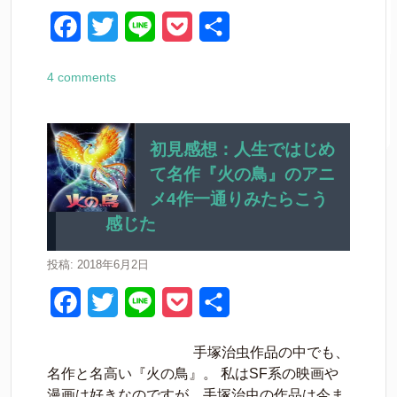
k
F
T
L
P
共
a
w
i
o
有
4 comments
c
i
n
c
e
t
e
k
b
t
e
初見感想：人生ではじめ
て名作『火の鳥』のアニ
o
e
t
メ4作一通りみたらこう
o
r
感じた
k
投稿: 2018年6月2日
F
T
L
P
共
a
w
i
o
有
手塚治虫作品の中でも、
c
i
n
c
名作と名高い『火の鳥』。 私はSF系の映画や
e
t
e
k
漫画は好きなのですが、手塚治虫の作品は今ま