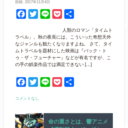
k
投稿: 2017年11月4日
F
T
L
P
共
a
w
i
o
有
人類のロマン「タイムト
c
i
n
c
ラベル」。秋の夜長には、こういった奇想天外
e
t
e
k
なジャンルも観たくなりますよね。 さて、タイ
ムトラベルを題材にした映画は『バック・ト
b
t
e
ゥ・ザ・フューチャー』などが有名ですが、こ
o
e
t
の手の娯楽作品では満足できない […]
o
r
k
F
T
L
P
共
a
w
i
o
有
コメントなし
c
i
n
c
e
t
e
k
b
t
e
命の重さとは、鬱アニメ