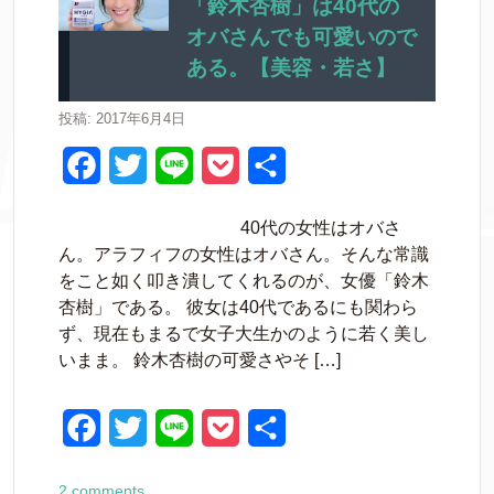
b
t
e
「鈴木杏樹」は40代の
オバさんでも可愛いので
o
e
t
ある。【美容・若さ】
o
r
k
投稿: 2017年6月4日
F
T
L
P
共
a
w
i
o
有
40代の女性はオバさ
c
i
n
c
ん。アラフィフの女性はオバさん。そんな常識
e
t
e
k
をこと如く叩き潰してくれるのが、女優「鈴木
杏樹」である。 彼女は40代であるにも関わら
b
t
e
ず、現在もまるで女子大生かのように若く美し
o
e
t
いまま。 鈴木杏樹の可愛さやそ […]
o
r
k
F
T
L
P
共
a
w
i
o
有
2 comments