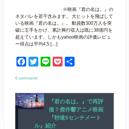
a
w
i
o
有
※映画『君の名は。』の
c
i
n
c
ネタバレを若干含みます。 大ヒットを飛ばして
e
t
e
k
いる映画『君の名は。』。 動員数300万人を突
破に王手をかけ、累計興行収入は既に38億円を
b
t
e
超えています。しかもyahoo映画の評価レビュ
o
e
t
ー得点は平均4.5 […]
o
r
k
F
T
L
P
共
a
w
i
o
有
6 comments
c
i
n
c
e
t
e
k
b
t
e
『君の名は。』で再評
価？傑作鬱アニメ映画
o
e
t
『秒速5センチメート
o
r
ル』紹介