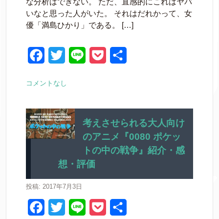
な分析はできない。 ただ、直感的にこれはヤバ
b
t
e
いなと思った人がいた。 それはだれかって、女
o
e
t
優「満島ひかり」である。 […]
o
r
k
F
T
L
P
共
a
w
i
o
有
コメントなし
c
i
n
c
e
t
e
k
b
t
e
考えさせられる大人向け
のアニメ『0080 ポケッ
o
e
t
トの中の戦争』紹介・感
o
r
想・評価
k
投稿: 2017年7月3日
F
T
L
P
共