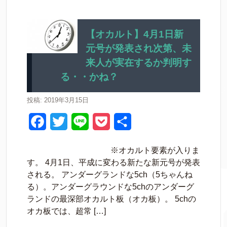
【オカルト】4月1日新
元号が発表され次第、未
来人が実在するか判明す
る・・かね？
投稿: 2019年3月15日
F
T
L
P
共
a
w
i
o
有
※オカルト要素が入りま
c
i
n
c
す。 4月1日、平成に変わる新たな新元号が発表
e
t
e
k
される。 アンダーグランドな5ch（5ちゃんね
る）。アンダーグラウンドな5chのアンダーグ
b
t
e
ランドの最深部オカルト板（オカ板）。 5chの
o
e
t
オカ板では、超常 […]
o
r