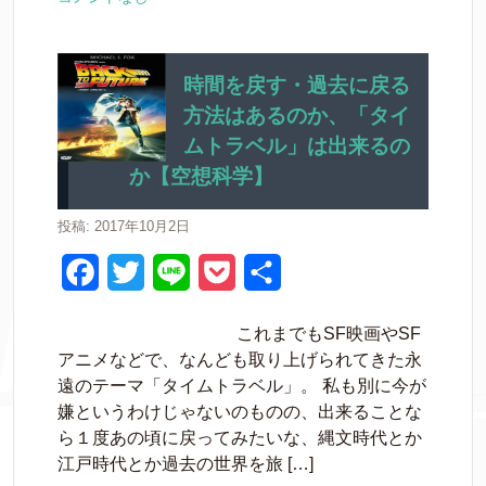
c
i
n
c
e
t
e
k
b
t
e
時間を戻す・過去に戻る
方法はあるのか、「タイ
o
e
t
ムトラベル」は出来るの
o
r
か【空想科学】
k
投稿: 2017年10月2日
F
T
L
P
共
a
w
i
o
有
これまでもSF映画やSF
c
i
n
c
アニメなどで、なんども取り上げられてきた永
e
t
e
k
遠のテーマ「タイムトラベル」。 私も別に今が
嫌というわけじゃないのものの、出来ることな
b
t
e
ら１度あの頃に戻ってみたいな、縄文時代とか
o
e
t
江戸時代とか過去の世界を旅 […]