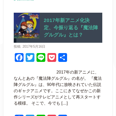
c
i
n
c
e
t
e
k
b
t
e
2017年新アニメ化決
定、今振り返る『魔法陣
o
e
t
グルグル』とは？
o
r
k
投稿: 2017年5月16日
F
T
L
P
共
a
w
i
o
有
2017年の新アニメに、
c
i
n
c
なんとあの『魔法陣グルグル』の名が。 『魔法
e
t
e
k
陣グルグル』は、90年代に放映されていた伝説
のギャクアニメです。ここにきてなぜかこの新
b
t
e
作シリーズがテレビアニメとして再スタートす
o
e
t
る模様。 そこで、今でも […]
o
r