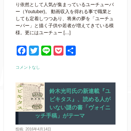
c
i
n
c
り依然として人気が集まっているユーチューバ
e
t
e
k
ー（Youtuber)。 動画収入を得れる事で職業と
しても定着しつつあり、将来の夢を「ユーチュ
b
t
e
ーバー」と描く子供や若者が増えてきている模
o
e
t
様。更にはユーチュー […]
o
r
k
F
T
L
P
共
a
w
i
o
有
コメントなし
c
i
n
c
e
t
e
k
b
t
e
鈴木光司氏の新連載『ユ
ビキタス』、読める人が
o
e
t
いない謎の書「ヴォイニ
o
r
ッチ手稿」がテーマ
k
投稿: 2016年4月14日