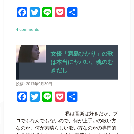
o
r
k
F
T
L
P
共
a
w
i
o
有
4 comments
c
i
n
c
e
t
e
k
b
t
e
女優「満島ひかり」の歌
は本当にヤバい、魂のむ
o
e
t
きだし
o
r
k
投稿: 2017年9月30日
F
T
L
P
共
a
w
i
o
有
私は音楽は好きだが、プ
c
i
n
c
ロでもなんでもないので、何が上手いの歌い方
e
t
e
k
なのか、何が素晴らしい歌い方なのかの専門的