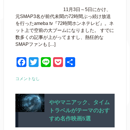
a
w
i
o
有
11月3日～5日にかけ、
c
i
n
c
元SMAP3名が前代未聞の72時間ぶっ続け放送
e
t
e
k
を行ったameba tv『72時間ホンネテレビ』。ネ
ット上で空前の大ブームになりました。 すでに
b
t
e
数多くの記事が上がってますし、熱狂的な
o
e
t
SMAPファンも […]
o
r
k
F
T
L
P
共
a
w
i
o
有
コメントなし
c
i
n
c
e
t
e
k
b
t
e
ややマニアック、タイム
トラベルがテーマのおす
o
e
t
すめ名作映画5選
o
r