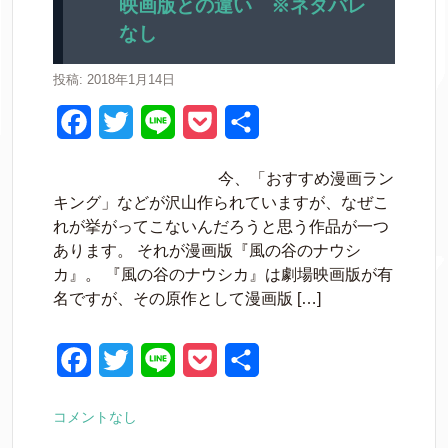
映画版との違い ※ネタバレ
k
なし
投稿: 2018年1月14日
F
T
L
P
共
a
w
i
o
有
今、「おすすめ漫画ラン
c
i
n
c
キング」などが沢山作られていますが、なぜこ
e
t
e
k
れが挙がってこないんだろうと思う作品が一つ
あります。 それが漫画版『風の谷のナウシ
b
t
e
カ』。 『風の谷のナウシカ』は劇場映画版が有
o
e
t
名ですが、その原作として漫画版 […]
o
r
k
F
T
L
P
共
a
w
i
o
有
コメントなし
c
i
n
c