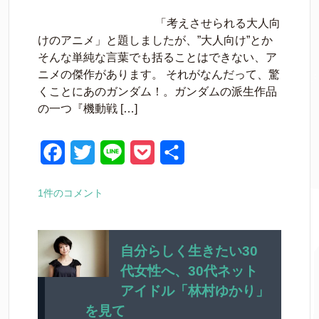
a
w
i
o
有
「考えさせられる大人向
c
i
n
c
けのアニメ」と題しましたが、”大人向け”とか
e
t
e
k
そんな単純な言葉でも括ることはできない、ア
ニメの傑作があります。 それがなんだって、驚
b
t
e
くことにあのガンダム！。ガンダムの派生作品
o
e
t
の一つ『機動戦 […]
o
r
k
F
T
L
P
共
a
w
i
o
有
1件のコメント
c
i
n
c
e
t
e
k
b
t
e
自分らしく生きたい30
代女性へ、30代ネット
o
e
t
アイドル「林村ゆかり」
o
r
を見て