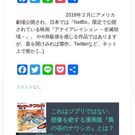
a
w
i
o
有
2018年２月にアメリカ
c
i
n
c
劇場公開され、日本では『Netflix』限定で公開
e
t
e
k
されている映画『アナイアレイション －全滅領
域－』。 ややB級感を感じる作品ではあります
b
t
e
が、蓋を開けみれば傑作。Twitterなど、ネット
o
e
t
上で密か […]
o
r
k
F
T
L
P
共
a
w
i
o
有
コメントなし
c
i
n
c
e
t
e
k
b
t
e
これはジブリではない、
想像を絶する漫画版『風
o
e
t
の谷のナウシカ』とは？
o
r