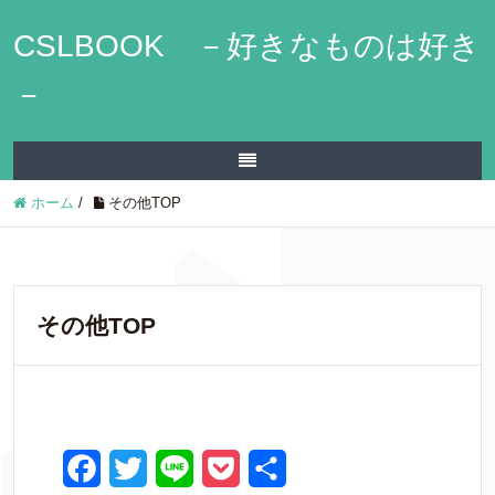
CSLBOOK －好きなものは好き
－
ホーム
/
その他TOP
その他TOP
F
T
L
P
共