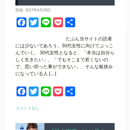
k
投稿: 2017年6月28日
F
T
L
P
共
a
w
i
o
有
たぶん当サイトの読者
c
i
n
c
には少ないであろう、30代女性に向けてぶっこ
e
t
e
k
んでいく。 30代女性となると、「本当は自分ら
しく生きたい」、「でもそこまで若くないの
b
t
e
で、思い切った事ができない」、そんな板挟み
o
e
t
になっている人 […]
o
r
k
F
T
L
P
共
a
w
i
o
有
コメントなし
c
i
n
c
e
t
e
k