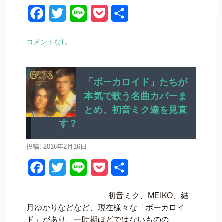
k
F
T
L
P
共
a
w
i
o
有
コメントなし
c
i
n
c
e
t
e
k
b
t
e
「ボーカロイド」たちが
本気で歌う名曲カバーま
o
e
t
とめ、初音ミク達を見直
o
r
す？
k
投稿: 2016年2月16日
F
T
L
P
共
a
w
i
o
有
初音ミク、MEIKO、結
c
i
n
c
月ゆかりなどなど、現在様々な「ボーカロイ
e
t
e
k
ド」があり、一時期ほどではないものの、