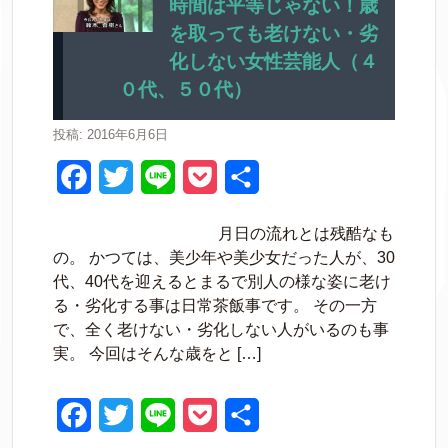
b
t
e
時間は平等じゃない！歳
を取っても老けない・劣
o
e
t
化しない女性芸能人（４
o
r
０代、５０代）
k
投稿: 2016年6月6日
F
T
L
P
共
a
w
i
o
有
月日の流れとは残酷なも
c
i
n
c
の。 かつては、美少年や美少女だった人が、30
e
t
e
k
代、40代を迎えるとまるで別人の様な姿に老け
る・劣化する事は日常茶飯事です。 その一方
b
t
e
で、全く老けない・劣化しない人がいるのも事
o
e
t
実。 今回はそんな歳をと […]
o
r
k
F
T
L
P
共