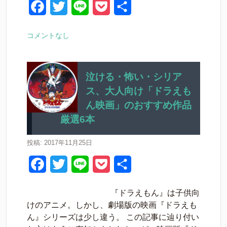
k
F
T
L
P
共
a
w
i
o
有
コメントなし
c
i
n
c
e
t
e
k
b
t
e
泣ける・怖い・シリア
ス、大人向け「ドラえも
o
e
t
ん映画」のおすすめ作品
o
r
厳選6本
k
投稿: 2017年11月25日
F
T
L
P
共
a
w
i
o
有
『ドラえもん』は子供向
c
i
n
c
けのアニメ。しかし、劇場版の映画『ドラえも
e
t
e
k
ん』シリーズは少し違う。 この記事に辿り付い