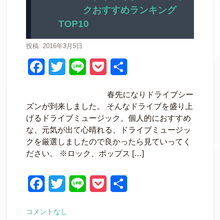
クおすすめランキング
o
r
TOP10
k
投稿: 2016年3月5日
F
T
L
P
共
a
w
i
o
有
春先になりドライブシー
c
i
n
c
ズンが到来しました。 そんなドライブを盛り上
e
t
e
k
げるドライブミュージック。個人的におすすめ
な、元気が出て心晴れる、ドライブミュージッ
b
t
e
クを厳選しましたので良かったら見ていってく
o
e
t
ださい。 ※ロック、ポップス […]
o
r
k
F
T
L
P
共
a
w
i
o
有
コメントなし
c
i
n
c