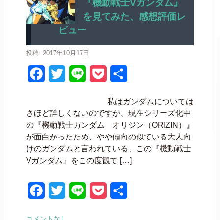
『機動戦士Vガンダム』
o
e
t
を見てみた、感想評価レ
o
r
ビュー
k
投稿: 2017年10月17日
F
T
L
P
共
a
w
i
o
有
私はガンダムについては
c
i
n
c
さほど詳しくないのですが、現在シリーズ化中
e
t
e
k
の『機動戦士ガンダム オリジン（ORIZIN）』
が面白かったため、やや傾向の似ている大人向
b
t
e
けのガンダムと言われている、この『機動戦士
o
e
t
Vガンダム』をこの度観て […]
o
r
k
F
T
L
P
共
a
w
i
o
有
コメントなし