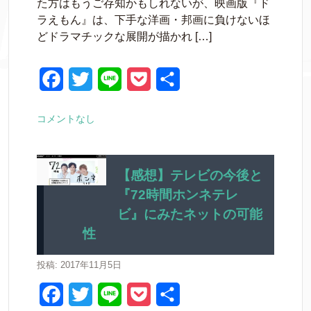
た方はもうご存知かもしれないが、映画版『ド
b
t
e
ラえもん』は、下手な洋画・邦画に負けないほ
o
e
t
どドラマチックな展開が描かれ […]
o
r
k
F
T
L
P
共
a
w
i
o
有
コメントなし
c
i
n
c
e
t
e
k
b
t
e
【感想】テレビの今後と
『72時間ホンネテレ
o
e
t
ビ』にみたネットの可能
o
r
性
k
投稿: 2017年11月5日
F
T
L
P
共