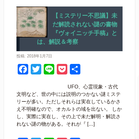
e
t
e
k
b
t
e
【ミステリー不思議】未
だ解読されない謎の書物
o
e
t
『ヴォイニッチ手稿』と
o
r
は、解説＆考察
k
投稿: 2018年1月7日
F
T
L
P
共
a
w
i
o
有
UFO、心霊現象・古代
c
i
n
c
文明など、世の中には説明のつかない謎ミステ
e
t
e
k
リーが多い。ただしそれらは実在しているかさ
え不明確なので、オカルトの域を出ない。 しか
b
t
e
し、実際に実在し、その上で未だ解明・解読さ
o
e
t
れない謎の物がある。それが『 […]
o
r