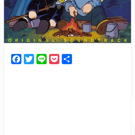
F
T
L
P
共
a
w
i
o
有
c
i
n
c
e
t
e
k
b
t
e
o
e
t
o
r
k