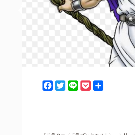
F
T
L
P
共
a
w
i
o
有
c
i
n
c
e
t
e
k
b
t
e