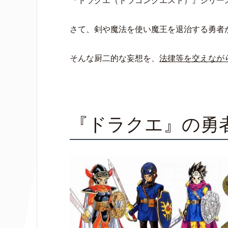
『ドラクエ（ドラゴンクエスト）』シリーズ
o
e
t
o
r
さて、剣や魔法を使い魔王を退治する勇者
k
そんな厨二的な妄想を、
法律等を交えなが
『ドラクエ』の勇