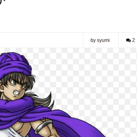
か
by syumi
2