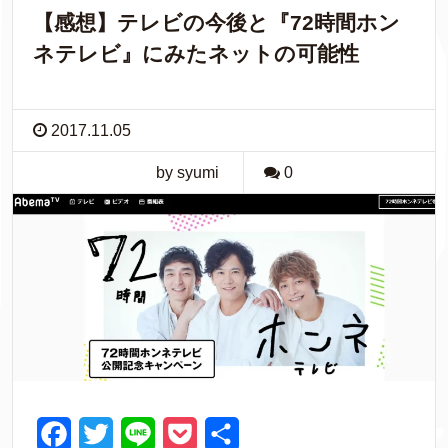
【感想】テレビの今後と『72時間ホン
ネテレビ』にみたネットの可能性
2017.11.05
by syumi
0
F
T
L
P
共