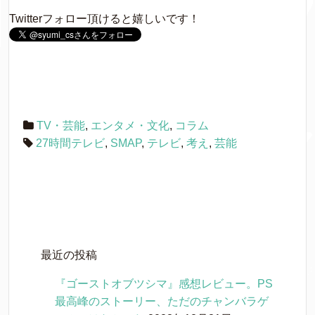
し
ク
o
e
t
い
し
Twitterフォロー頂けると嬉しいです！
ウ
て
o
r
ィ
く
ン
だ
ド
さ
k
ウ
い
で
(
開
新
き
し
ま
い
す
ウ
)
ィ
ン
TV・芸能
,
エンタメ・文化
,
コラム
ド
ウ
27時間テレビ
,
SMAP
,
テレビ
,
考え
,
芸能
で
開
き
ま
す
)
最近の投稿
『ゴーストオブツシマ』感想レビュー。PS
最高峰のストーリー、ただのチャンバラゲ