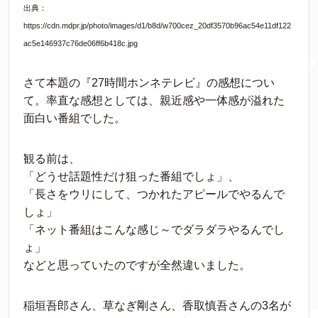
出典：
https://cdn.mdpr.jp/photo/images/d1/b8d/w700cez_20df3570b96ac54e11df122
ac5e146937c76de06ff6b418c.jpg
さて本題の『27時間ホンネテレビ』の感想につい
て。率直な感想としては、親近感や一体感が溢れた
面白い番組でした。
観る前は、
「どうせ話題性だけ狙った番組でしょ」、
「長さをウリにして、つかれたアピールでやるんで
しょ」
「ネット番組はこんな感じ～でダラダラやるんでし
ょ」
などと思っていたのですが全然違いました。
稲垣吾郎さん、草なぎ剛さん、香取慎吾さんの3名が