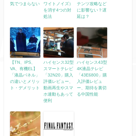
気でつまらない
ワイトノイズ）
テンツ攻略など
を消す4つの対
に影響ない？遅
処法
延は？
【TN、IPS、
ハイセンス32型
ハイセンス43型
VA、有機EL】
スマートテレビ
4K液晶テレビ
「液晶パネル」
「32N20」購入
「43E6800」購
の違いとメリッ
評価レビュー、
入評価レビュ
ト・デメリット
動画再生やスマ
ー、期待を裏切
ホ連動もあって
る中国性能
便利