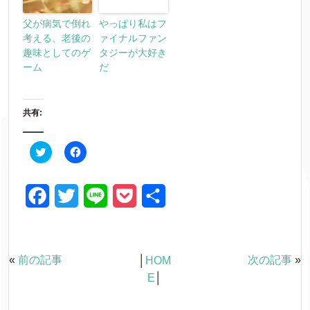
父が病気で倒れ
やっぱり私はフ
考える、老後の
ァイナルファン
趣味としてのゲ
タジーが大好き
ーム
だ
共有:
ク
F
リ
a
ッ
c
ク
e
し
b
て
o
F
T
L
P
共
T
o
w
k
a
w
i
o
有
i
で
t
共
t
有
c
i
n
c
e
す
r
る
«
前の記事
次の記事
»
│
HOM
e
t
e
k
で
に
共
は
E
│
有
ク
b
t
e
(
リ
新
ッ