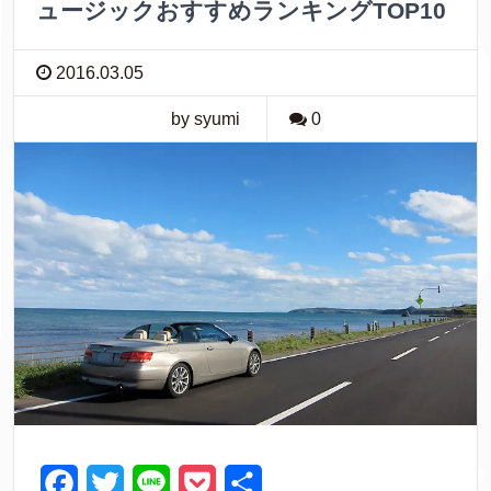
ュージックおすすめランキングTOP10
2016.03.05
by syumi
0
F
T
L
P
共