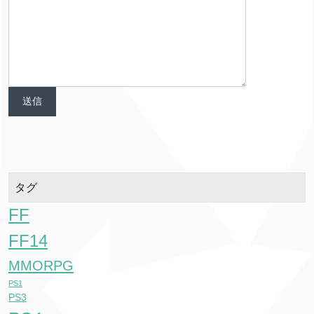
タグ
FF
FF14
MMORPG
PS1
PS3