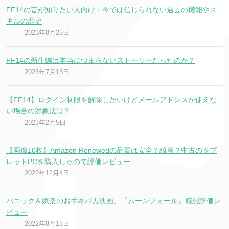
FF14の昔が知りたい人向け：今では信じられない過去の機能やス
キルの歴史
2023年8月25日
FF14の新生編は本当につまらないストーリーだったのか？
2023年7月13日
【FF14】ログイン制限を解除したいけどメールアドレスが使えな
い場合の対象法は？
2023年2月5日
【画像10枚】Amazon Renewedの品質は安全？綺麗？中古のタブ
レットPCを購入したので評価レビュー
2022年12月4日
パニック＆娯楽のお手本バカ映画、『ムーンフォール』感想評価レ
ビュー
2022年8月13日