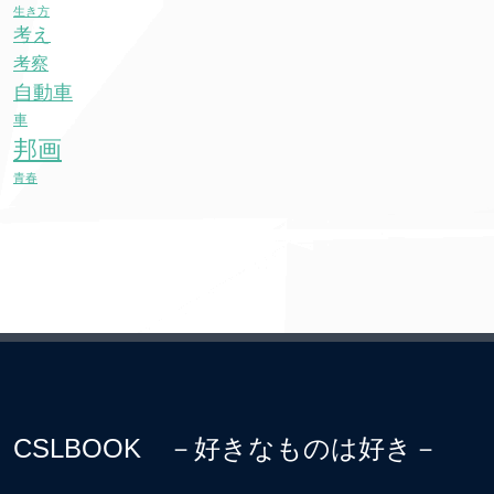
生き方
考え
考察
自動車
車
邦画
青春
CSLBOOK －好きなものは好き－