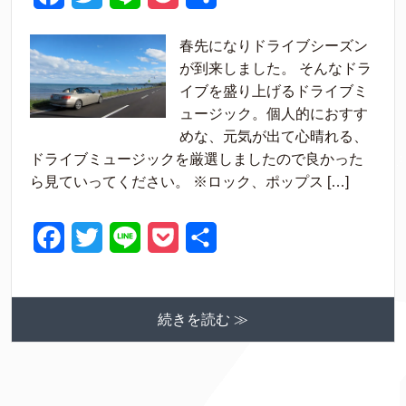
a
w
i
o
有
春先になりドライブシーズン
c
i
n
c
が到来しました。 そんなドラ
e
t
e
k
イブを盛り上げるドライブミ
ュージック。個人的におすす
b
t
e
めな、元気が出て心晴れる、
o
e
t
ドライブミュージックを厳選しましたので良かった
o
r
ら見ていってください。 ※ロック、ポップス […]
k
F
T
L
P
共
a
w
i
o
有
c
i
n
c
続きを読む ≫
e
t
e
k
b
t
e
o
e
t