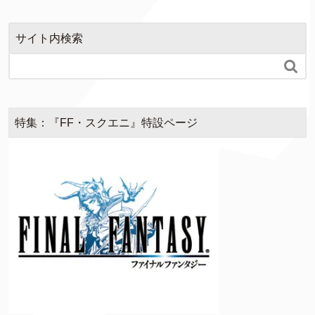
o
r
k
サイト内検索

特集：『FF・スクエニ』特設ページ