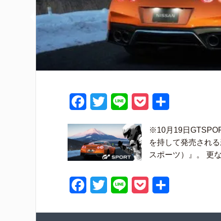
F
T
L
P
共
a
w
i
o
有
※10月19日GTSP
c
i
n
c
を持して発売される
e
t
e
k
スポーツ）』。 更
b
t
e
F
T
L
P
共
o
e
t
a
w
i
o
有
o
r
c
i
n
c
k