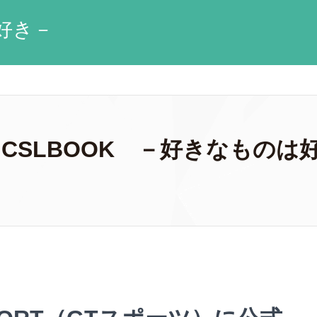
好き－
 CSLBOOK －好きなものは