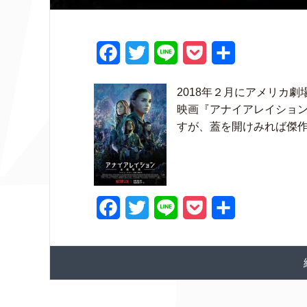
F
T
L
P
共
a
w
i
o
有
2018年２月にアメリカ劇
c
i
n
c
映画『アナイアレイション
e
t
e
k
すが、蓋を開けみれば傑作。T
b
t
e
o
e
t
o
r
F
T
L
P
共
k
a
w
i
o
有
c
i
n
c
e
t
e
k
b
t
e