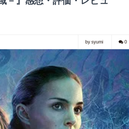
領域－』感想・評価・レビュ
by syumi
0