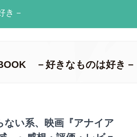
好き－
 CSLBOOK －好きなものは好き－
らない系、映画『アナイア