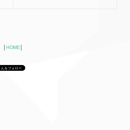
│
HOME
│