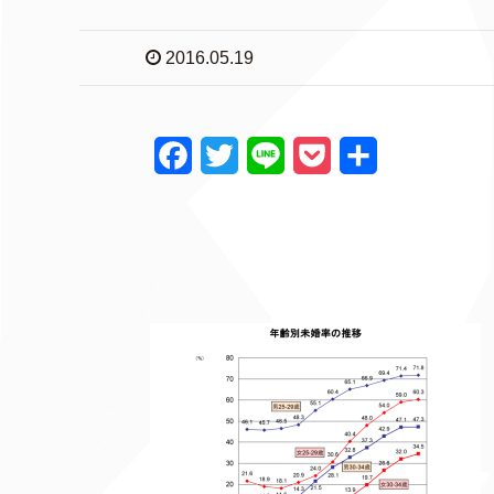
2016.05.19
F
T
L
P
共
a
w
i
o
有
c
i
n
c
e
t
e
k
b
t
e
o
e
t
o
r
k