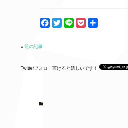
F
T
L
P
共
a
w
i
o
有
c
i
n
c
«
前の記事
e
t
e
k
b
t
e
Twitterフォロー頂けると嬉しいです！
o
e
t
o
r
k