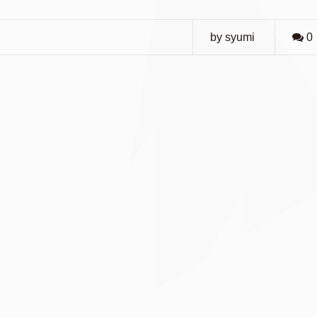
by syumi
0