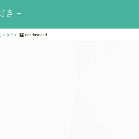
好き－
るべき？
/
dasdasdasd