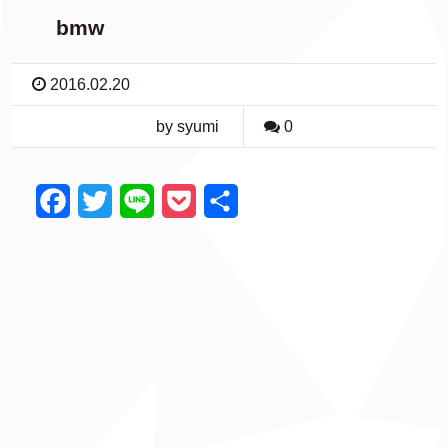
bmw
2016.02.20
by syumi
0
F
T
L
P
共
a
w
i
o
有
c
i
n
c
e
t
e
k
b
t
e
o
e
t
o
r
k