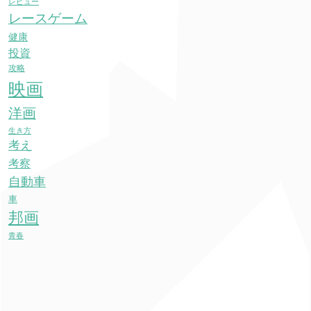
レビュー
レースゲーム
健康
投資
攻略
映画
洋画
生き方
考え
考察
自動車
車
邦画
青春