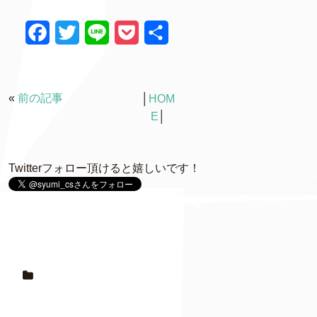
F
T
L
P
共
a
w
i
o
有
c
i
n
c
«
前の記事
│
HOM
e
t
e
k
E
│
b
t
e
o
e
t
Twitterフォロー頂けると嬉しいです！
o
r
k