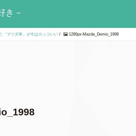
好き－
た「マツダ車」が今はカッコいい
/
1280px-Mazda_Demio_1998
io_1998