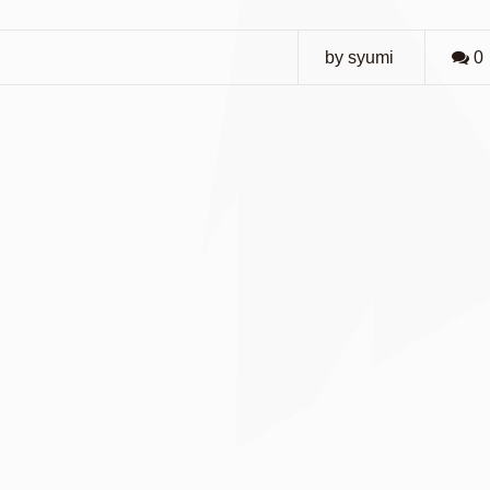
by syumi
0