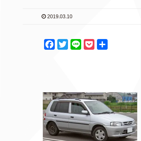
2019.03.10
F
T
L
P
共
a
w
i
o
有
c
i
n
c
e
t
e
k
b
t
e
o
e
t
o
r
k