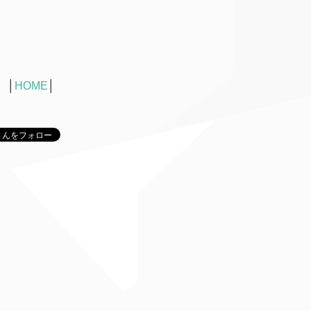
│
HOME
│