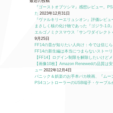
最近の投稿
『ゴーストオブツシマ』感想レビュー。P
た
2023年12月31日
『ヴァルキリーエリュシオン』評価レビュ
まさしく核の化け物であった『ゴジラ-1.
エルゴノミクスマウス「サンワダイレクト 4
9月25日
FF14の昔が知りたい人向け：今では信じ
FF14の新生編は本当につまらないストー
【FF14】ログイン制限を解除したいけど
【画像10枚】Amazon Renewedの
ュー
2022年12月4日
パニック＆娯楽のお手本バカ映画、『ムー
PS4コントローラーのUSB端子・ケーブ