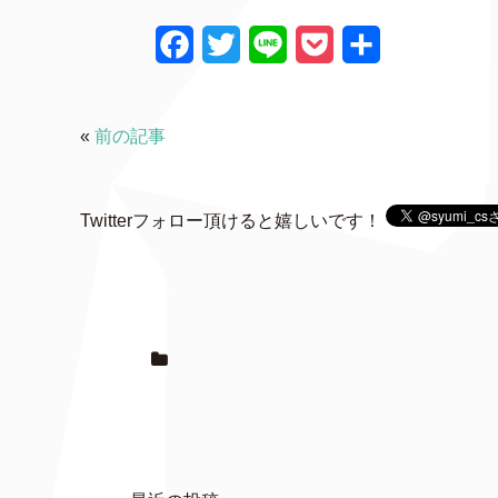
F
T
L
P
共
a
w
i
o
有
c
i
n
c
«
前の記事
e
t
e
k
b
t
e
Twitterフォロー頂けると嬉しいです！
o
e
t
o
r
k