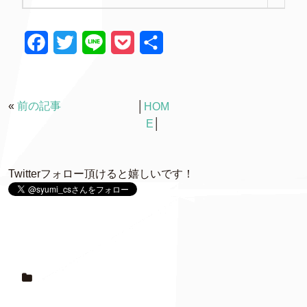
F
T
L
P
共
a
w
i
o
有
c
i
n
c
«
前の記事
│
HOM
e
t
e
k
E
│
b
t
e
o
e
t
Twitterフォロー頂けると嬉しいです！
o
r
k