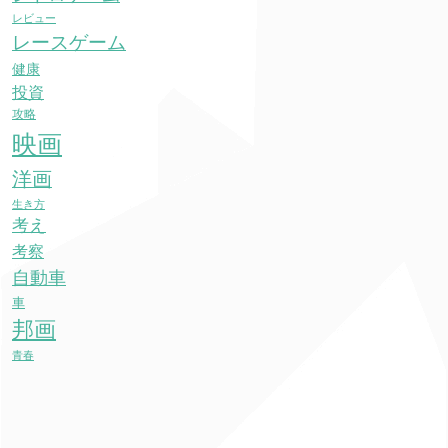
レビュー
レースゲーム
健康
投資
攻略
映画
洋画
生き方
考え
考察
自動車
車
邦画
青春