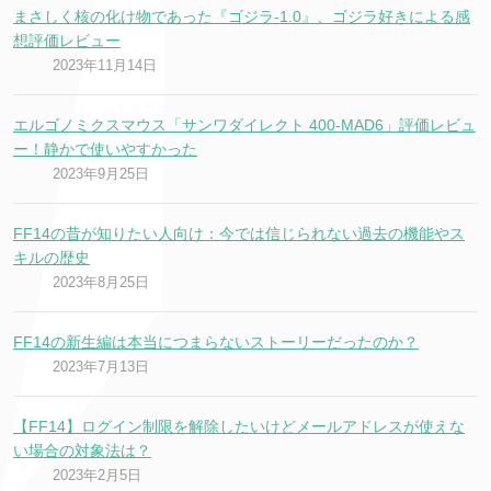
まさしく核の化け物であった『ゴジラ-1.0』、ゴジラ好きによる感
想評価レビュー
2023年11月14日
エルゴノミクスマウス「サンワダイレクト 400-MAD6」評価レビュ
ー！静かで使いやすかった
2023年9月25日
FF14の昔が知りたい人向け：今では信じられない過去の機能やス
キルの歴史
2023年8月25日
FF14の新生編は本当につまらないストーリーだったのか？
2023年7月13日
【FF14】ログイン制限を解除したいけどメールアドレスが使えな
い場合の対象法は？
2023年2月5日