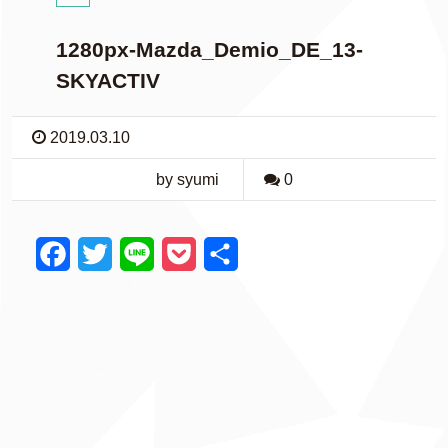
1280px-Mazda_Demio_DE_13-
SKYACTIV
2019.03.10
by syumi
0
F
T
L
P
共
a
w
i
o
有
c
i
n
c
e
t
e
k
b
t
e
o
e
t