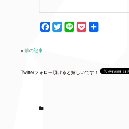
F
T
L
P
共
a
w
i
o
有
c
i
n
c
«
前の記事
e
t
e
k
b
t
e
Twitterフォロー頂けると嬉しいです！
o
e
t
o
r
k