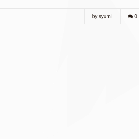
by syumi
0