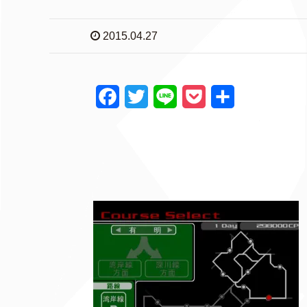
2015.04.27
F
T
L
P
共
a
w
i
o
有
c
i
n
c
e
t
e
k
b
t
e
o
e
t
o
r
k