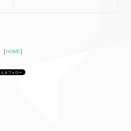
│
HOME
│