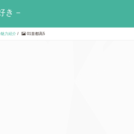
好き－
の魅力紹介
/
01首都高5