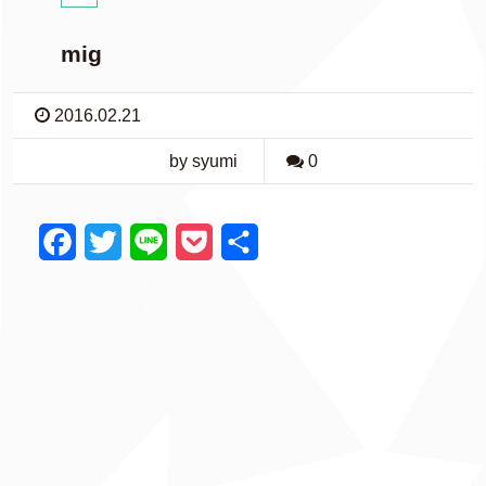
mig
2016.02.21
by syumi
0
F
T
L
P
共
a
w
i
o
有
c
i
n
c
e
t
e
k
b
t
e
o
e
t
o
r