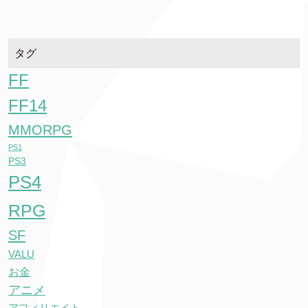
タグ
FF
FF14
MMORPG
PS1
PS3
PS4
RPG
SF
VALU
お金
アニメ