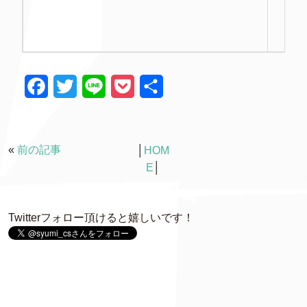
F
T
L
P
共
a
w
i
o
有
c
i
n
c
«
前の記事
│
HOM
e
t
e
k
E
│
b
t
e
o
e
t
Twitterフォロー頂けると嬉しいです！
o
r
k