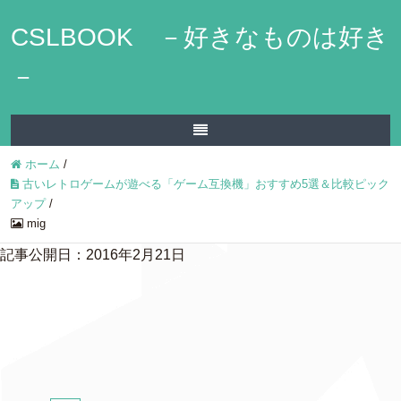
CSLBOOK －好きなものは好き
－
ホーム
/
古いレトロゲームが遊べる「ゲーム互換機」おすすめ5選＆比較ピック
アップ
/
mig
記事公開日：2016年2月21日