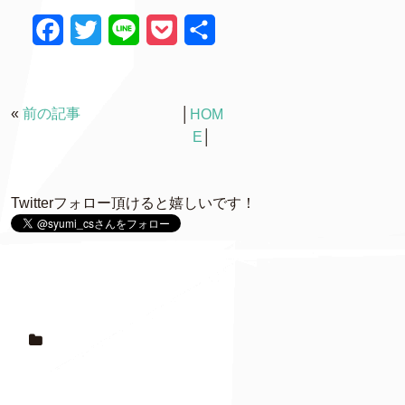
F
T
L
P
共
a
w
i
o
有
c
i
n
c
«
前の記事
│
HOM
e
t
e
k
E
│
b
t
e
o
e
t
Twitterフォロー頂けると嬉しいです！
o
r
k