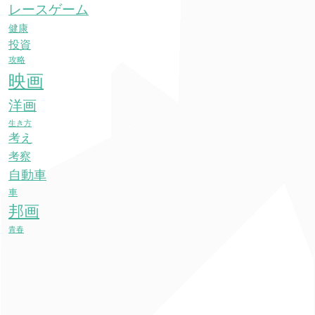
レースゲーム
健康
投資
攻略
映画
洋画
生き方
考え
考察
自動車
車
邦画
青春