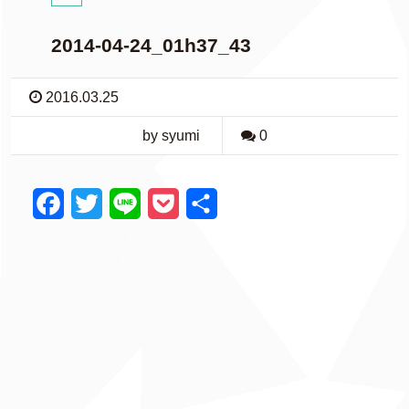
2014-04-24_01h37_43
2016.03.25
by syumi
0
F
T
L
P
共
a
w
i
o
有
c
i
n
c
e
t
e
k
b
t
e
o
e
t
o
r