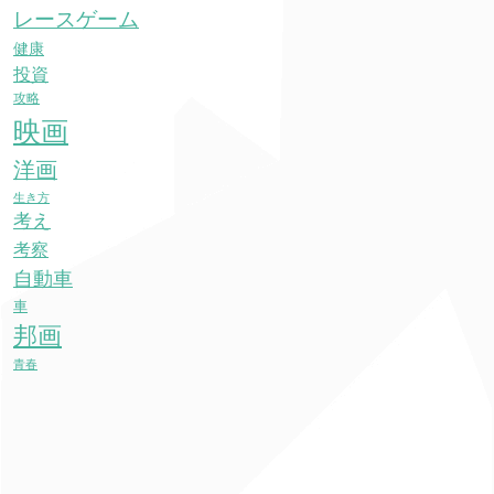
レースゲーム
健康
投資
攻略
映画
洋画
生き方
考え
考察
自動車
車
邦画
青春