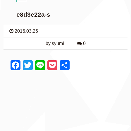
e8d3e22a-s
2016.03.25
by syumi
0
F
T
L
P
共
a
w
i
o
有
c
i
n
c
e
t
e
k
b
t
e
o
e
t
o
r