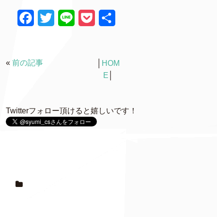
F
T
L
P
共
a
w
i
o
有
c
i
n
c
«
前の記事
│
HOM
e
t
e
k
E
│
b
t
e
o
e
t
Twitterフォロー頂けると嬉しいです！
o
r
k