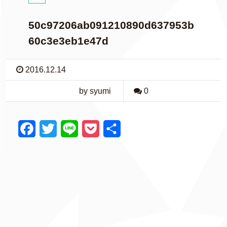
50c97206ab091210890d637953b
60c3e3eb1e47d
2016.12.14
by syumi
0
F
T
L
P
共
a
w
i
o
有
c
i
n
c
e
t
e
k
b
t
e
o
e
t