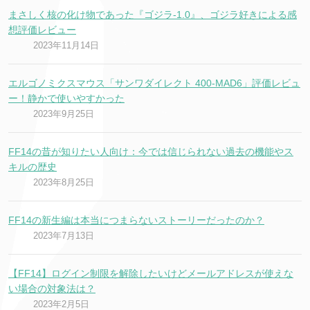
まさしく核の化け物であった『ゴジラ-1.0』、ゴジラ好きによる感
想評価レビュー
2023年11月14日
エルゴノミクスマウス「サンワダイレクト 400-MAD6」評価レビュ
ー！静かで使いやすかった
2023年9月25日
FF14の昔が知りたい人向け：今では信じられない過去の機能やス
キルの歴史
2023年8月25日
FF14の新生編は本当につまらないストーリーだったのか？
2023年7月13日
【FF14】ログイン制限を解除したいけどメールアドレスが使えな
い場合の対象法は？
2023年2月5日