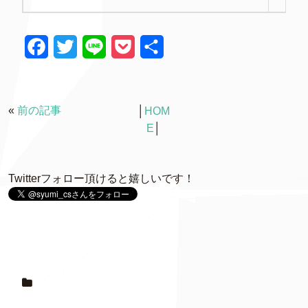
F
T
L
P
共
a
w
i
o
有
c
i
n
c
«
前の記事
│
HOM
e
t
e
k
E
│
b
t
e
o
e
t
Twitterフォロー頂けると嬉しいです！
o
r
k