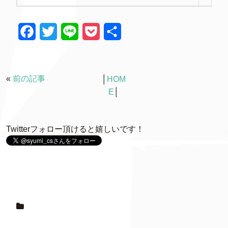
F
T
L
P
共
a
w
i
o
有
c
i
n
c
«
前の記事
│
HOM
e
t
e
k
E
│
b
t
e
o
e
t
Twitterフォロー頂けると嬉しいです！
o
r
k