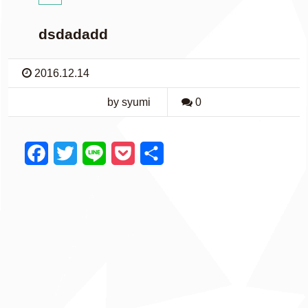
dsdadadd
2016.12.14
by syumi
0
F
T
L
P
共
a
w
i
o
有
c
i
n
c
e
t
e
k
b
t
e
o
e
t
o
r