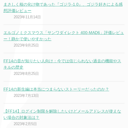
まさしく核の化け物であった『ゴジラ-1.0』、ゴジラ好きによる感
想評価レビュー
2023年11月14日
エルゴノミクスマウス「サンワダイレクト 400-MAD6」評価レビュ
ー！静かで使いやすかった
2023年9月25日
FF14の昔が知りたい人向け：今では信じられない過去の機能やス
キルの歴史
2023年8月25日
FF14の新生編は本当につまらないストーリーだったのか？
2023年7月13日
【FF14】ログイン制限を解除したいけどメールアドレスが使えな
い場合の対象法は？
2023年2月5日