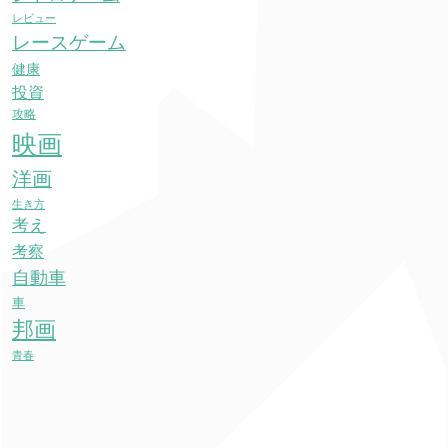
レビュー
レースゲーム
健康
投資
攻略
映画
洋画
生き方
考え
考察
自動車
車
邦画
青春