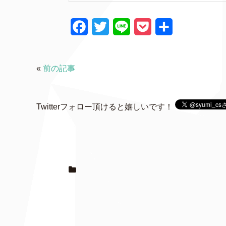
F
T
L
P
共
a
w
i
o
有
c
i
n
c
«
前の記事
e
t
e
k
b
t
e
Twitterフォロー頂けると嬉しいです！
o
e
t
o
r
k