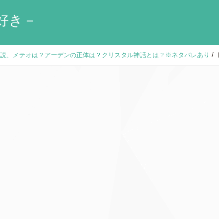
好き－
に解説、メテオは？アーデンの正体は？クリスタル神話とは？※ネタバレあり
/