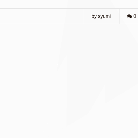
by syumi
0