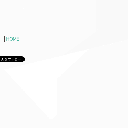
│
HOME
│