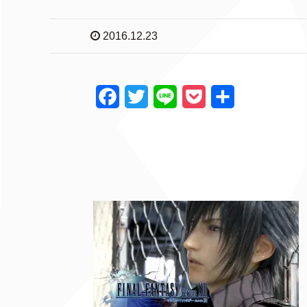
2016.12.23
F
T
L
P
共
a
w
i
o
有
c
i
n
c
e
t
e
k
b
t
e
o
e
t
o
r
k