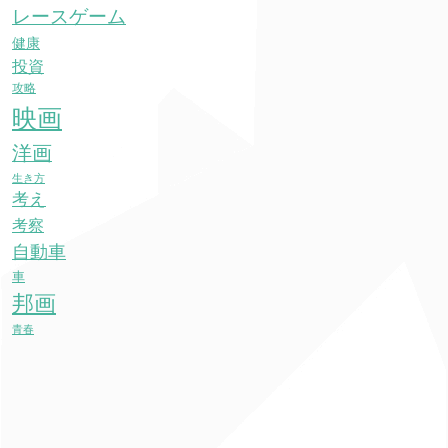
レースゲーム
健康
投資
攻略
映画
洋画
生き方
考え
考察
自動車
車
邦画
青春