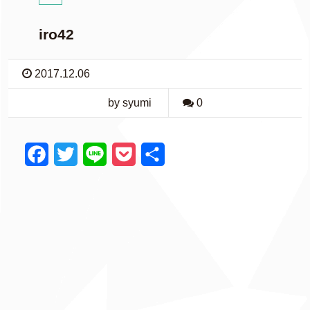
iro42
2017.12.06
by syumi
0
F
T
L
P
共
a
w
i
o
有
c
i
n
c
e
t
e
k
b
t
e
o
e
t
o
r