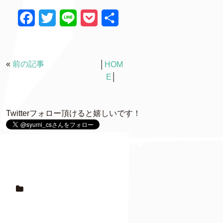
F
T
L
P
共
a
w
i
o
有
c
i
n
c
«
前の記事
│
HOM
e
t
e
k
E
│
b
t
e
o
e
t
Twitterフォロー頂けると嬉しいです！
o
r
k