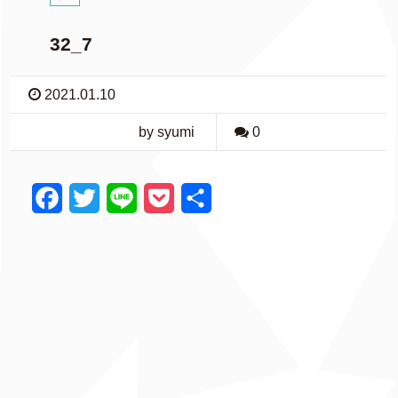
32_7
2021.01.10
by syumi
0
F
T
L
P
共
a
w
i
o
有
c
i
n
c
e
t
e
k
b
t
e
o
e
t
o
r