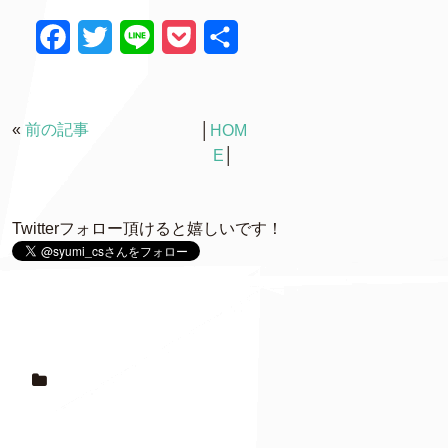
F
T
L
P
共
a
w
i
o
有
c
i
n
c
«
前の記事
│
HOM
e
t
e
k
E
│
b
t
e
o
e
t
Twitterフォロー頂けると嬉しいです！
o
r
k