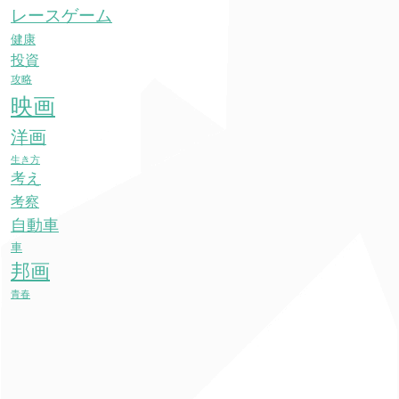
レースゲーム
健康
投資
攻略
映画
洋画
生き方
考え
考察
自動車
車
邦画
青春