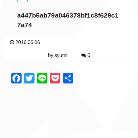
a447b5ab79a046378bf1c8f629c1
7a74
2016.06.06
by syumi
0
F
T
L
P
共
a
w
i
o
有
c
i
n
c
e
t
e
k
b
t
e
o
e
t