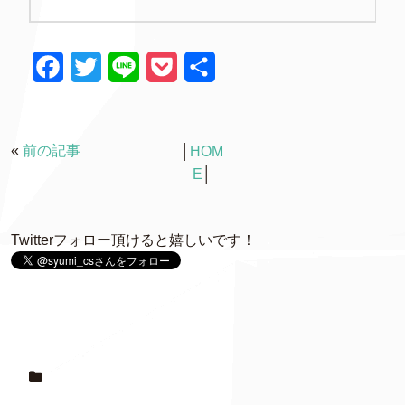
F
T
L
P
共
a
w
i
o
有
c
i
n
c
«
前の記事
│
HOM
e
t
e
k
E
│
b
t
e
o
e
t
Twitterフォロー頂けると嬉しいです！
o
r
k