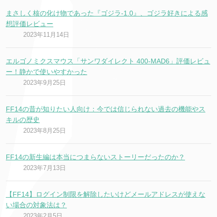
まさしく核の化け物であった『ゴジラ-1.0』、ゴジラ好きによる感
想評価レビュー
2023年11月14日
エルゴノミクスマウス「サンワダイレクト 400-MAD6」評価レビュ
ー！静かで使いやすかった
2023年9月25日
FF14の昔が知りたい人向け：今では信じられない過去の機能やス
キルの歴史
2023年8月25日
FF14の新生編は本当につまらないストーリーだったのか？
2023年7月13日
【FF14】ログイン制限を解除したいけどメールアドレスが使えな
い場合の対象法は？
2023年2月5日