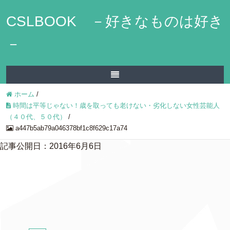
CSLBOOK －好きなものは好き
－
ホーム
/
時間は平等じゃない！歳を取っても老けない・劣化しない女性芸能人
（４０代、５０代）
/
a447b5ab79a046378bf1c8f629c17a74
記事公開日：2016年6月6日