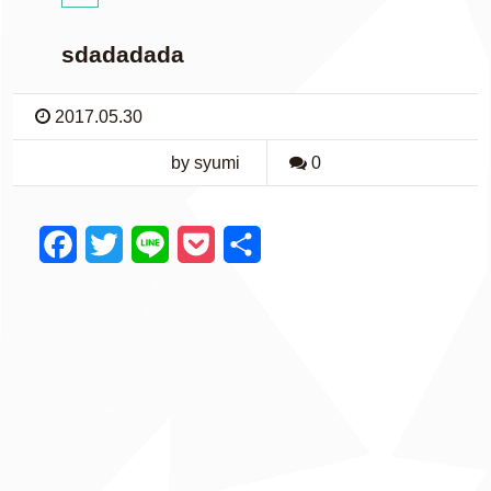
sdadadada
2017.05.30
by syumi
0
F
T
L
P
共
a
w
i
o
有
c
i
n
c
e
t
e
k
b
t
e
o
e
t
o
r