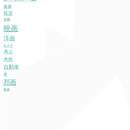
健康
投資
攻略
映画
洋画
生き方
考え
考察
自動車
車
邦画
青春