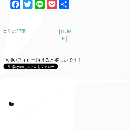
F
T
L
P
共
a
w
i
o
有
c
i
n
c
«
前の記事
│
HOM
e
t
e
k
E
│
b
t
e
o
e
t
Twitterフォロー頂けると嬉しいです！
o
r
k