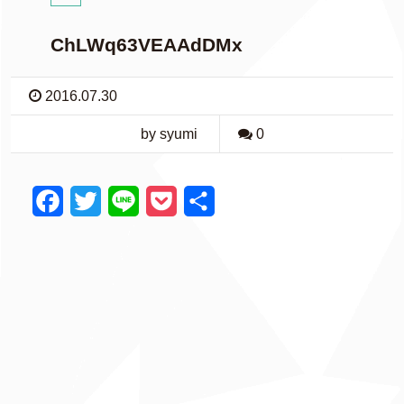
ChLWq63VEAAdDMx
2016.07.30
by syumi
0
F
T
L
P
共
a
w
i
o
有
c
i
n
c
e
t
e
k
b
t
e
o
e
t
o
r