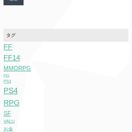
タグ
FF
FF14
MMORPG
PS1
PS3
PS4
RPG
SF
VALU
お金