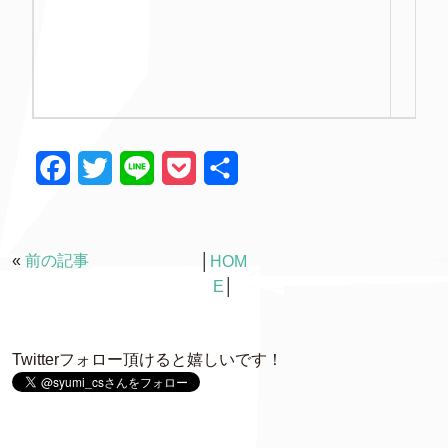
F
T
L
P
共
a
w
i
o
有
c
i
n
c
«
前の記事
│
HOM
e
t
e
k
E
│
b
t
e
o
e
t
Twitterフォロー頂けると嬉しいです！
o
r
k