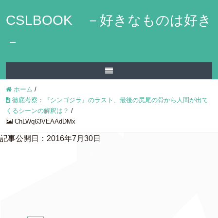
CSLBOOK －好きなものは好き
－
ホーム
/
徹底考察：『シンゴジラ』のラスト、最後の尻尾の骨から人間が出て
くるシーンの解釈は？
/
ChLWq63VEAAdDMx
記事公開日：2016年7月30日