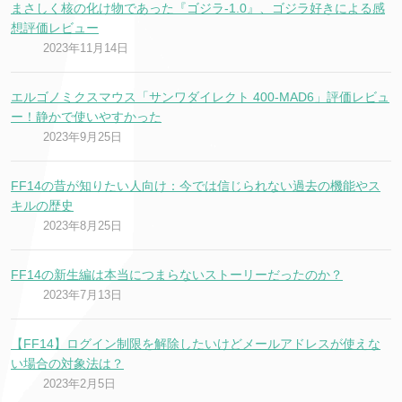
まさしく核の化け物であった『ゴジラ-1.0』、ゴジラ好きによる感
想評価レビュー
2023年11月14日
エルゴノミクスマウス「サンワダイレクト 400-MAD6」評価レビュ
ー！静かで使いやすかった
2023年9月25日
FF14の昔が知りたい人向け：今では信じられない過去の機能やス
キルの歴史
2023年8月25日
FF14の新生編は本当につまらないストーリーだったのか？
2023年7月13日
【FF14】ログイン制限を解除したいけどメールアドレスが使えな
い場合の対象法は？
2023年2月5日