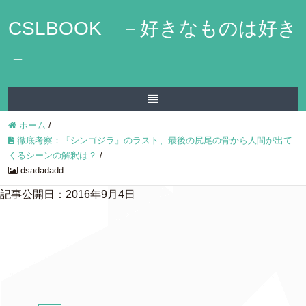
CSLBOOK －好きなものは好き
－
ホーム
/
徹底考察：『シンゴジラ』のラスト、最後の尻尾の骨から人間が出て
くるシーンの解釈は？
/
dsadadadd
記事公開日：2016年9月4日