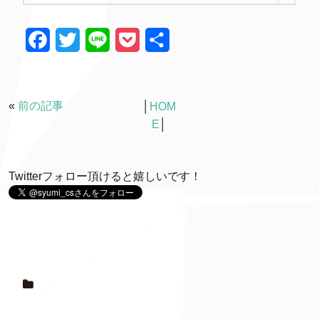
F
T
L
P
共
a
w
i
o
有
c
i
n
c
«
前の記事
│
HOM
e
t
e
k
E
│
b
t
e
o
e
t
Twitterフォロー頂けると嬉しいです！
o
r
k