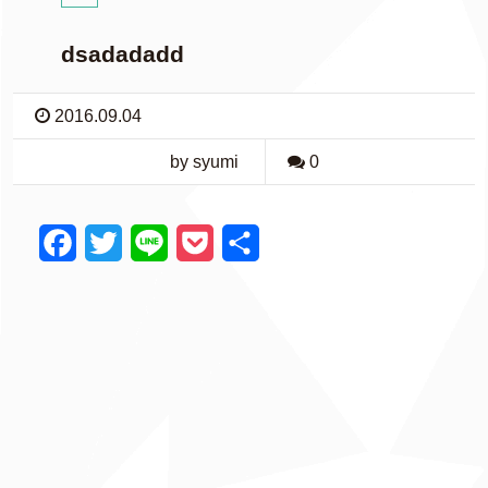
dsadadadd
2016.09.04
by syumi
0
F
T
L
P
共
a
w
i
o
有
c
i
n
c
e
t
e
k
b
t
e
o
e
t
o
r