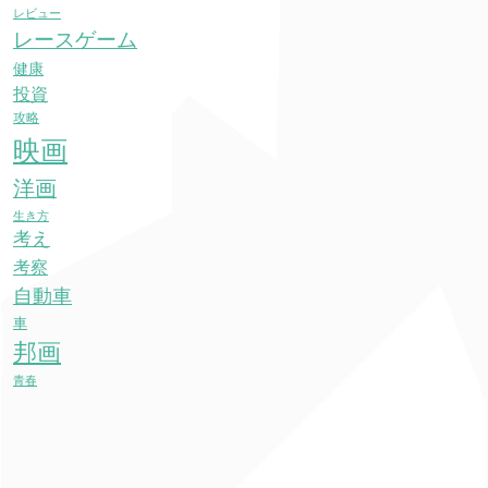
レビュー
レースゲーム
健康
投資
攻略
映画
洋画
生き方
考え
考察
自動車
車
邦画
青春