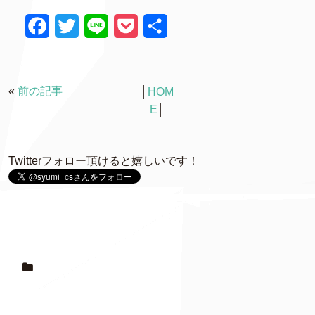
F
T
L
P
共
a
w
i
o
有
c
i
n
c
«
前の記事
│
HOM
e
t
e
k
E
│
b
t
e
o
e
t
Twitterフォロー頂けると嬉しいです！
o
r
k