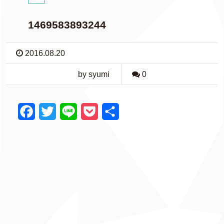
1469583893244
2016.08.20
by syumi
0
F
T
L
P
共
a
w
i
o
有
c
i
n
c
e
t
e
k
b
t
e
o
e
t
o
r