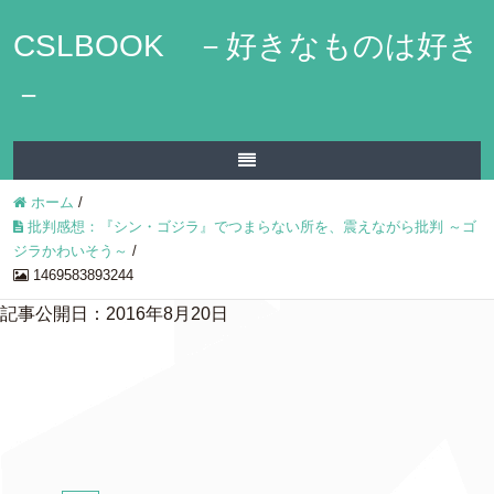
CSLBOOK －好きなものは好き
－
ホーム
/
批判感想：『シン・ゴジラ』でつまらない所を、震えながら批判 ～ゴ
ジラかわいそう～
/
1469583893244
記事公開日：2016年8月20日