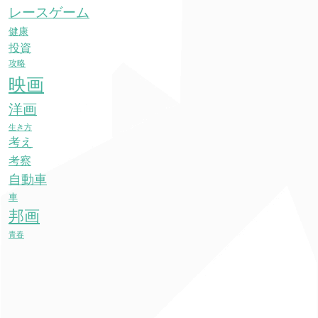
レースゲーム
健康
投資
攻略
映画
洋画
生き方
考え
考察
自動車
車
邦画
青春