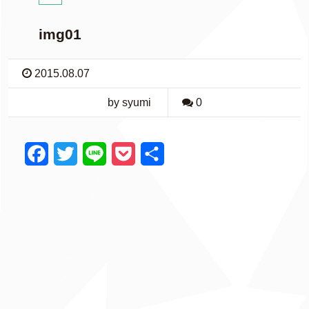
img01
2015.08.07
by syumi
0
F
T
L
P
共
a
w
i
o
有
c
i
n
c
e
t
e
k
b
t
e
o
e
t
o
r