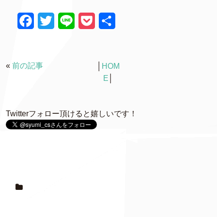
F
T
L
P
共
a
w
i
o
有
c
i
n
c
«
前の記事
│
HOM
e
t
e
k
E
│
b
t
e
o
e
t
Twitterフォロー頂けると嬉しいです！
o
r
k