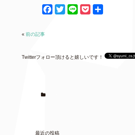
F
T
L
P
共
a
w
i
o
有
c
i
n
c
«
前の記事
e
t
e
k
b
t
e
Twitterフォロー頂けると嬉しいです！
o
e
t
o
r
k
最近の投稿