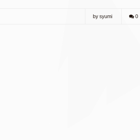
by syumi
0