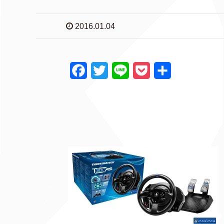
2016.01.04
F
T
L
P
共
a
w
i
o
有
c
i
n
c
e
t
e
k
b
t
e
o
e
t
o
r
k