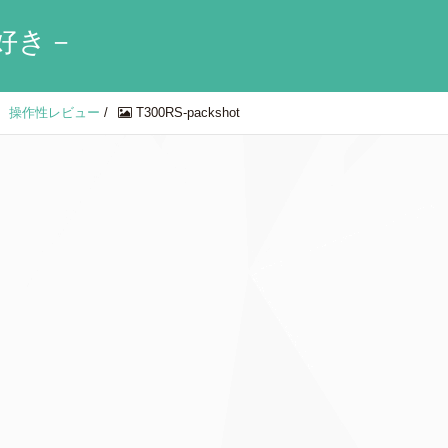
好き－
、操作性レビュー
/
T300RS-packshot