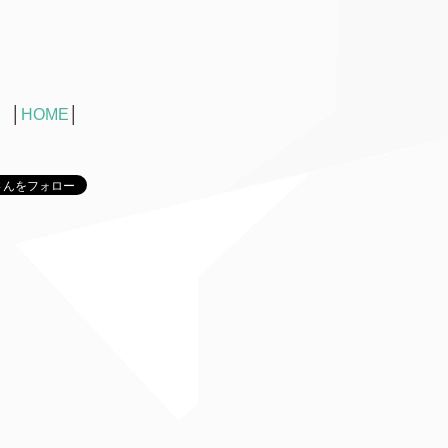
│
HOME
│