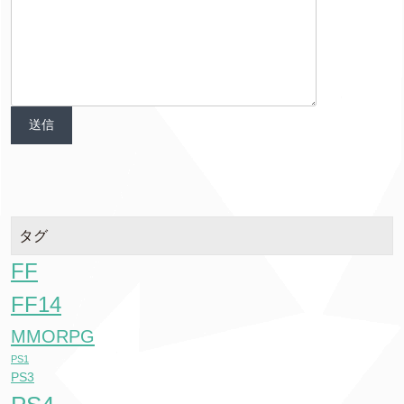
タグ
FF
FF14
MMORPG
PS1
PS3