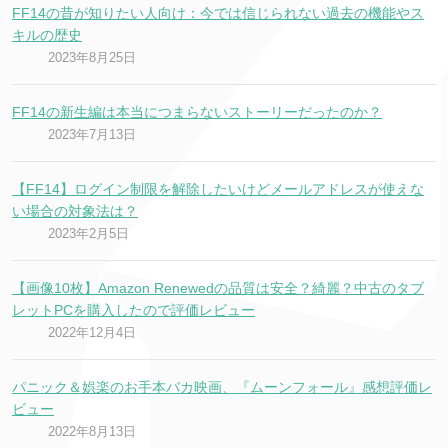
FF14の昔が知りたい人向け：今では信じられない過去の機能やス
キルの歴史
2023年8月25日
FF14の新生編は本当につまらないストーリーだったのか？
2023年7月13日
【FF14】ログイン制限を解除したいけどメールアドレスが使えな
い場合の対象法は？
2023年2月5日
【画像10枚】Amazon Renewedの品質は安全？綺麗？中古のタブ
レットPCを購入したので評価レビュー
2022年12月4日
パニック＆娯楽のお手本バカ映画、『ムーンフォール』感想評価レ
ビュー
2022年8月13日