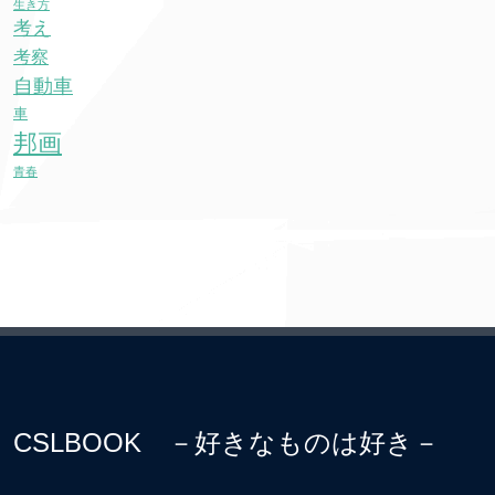
生き方
考え
考察
自動車
車
邦画
青春
CSLBOOK －好きなものは好き－