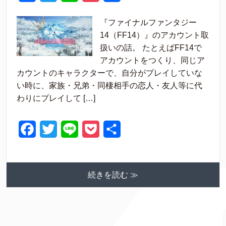
a
w
i
o
有
『ファイナルファンタジー
c
i
n
c
14（FF14）』のアカウント取
e
t
e
k
扱いの話。 たとえばFF14で
アカウントをつくり、同じア
b
t
e
カウントのキャラクターで、自分がプレイしていな
o
e
t
い時に、家族・兄弟・同棲相手の恋人・友人等に代
o
r
わりにプレイして […]
k
F
T
L
P
共
a
w
i
o
有
c
i
n
c
続きを読む ≫
e
t
e
k
b
t
e
o
e
t