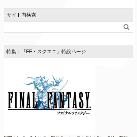
o
r
k
サイト内検索

特集：『FF・スクエニ』特設ページ