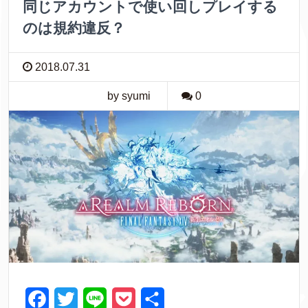
同じアカウントで使い回しプレイする
のは規約違反？
2018.07.31
by syumi
0
F
T
L
P
共