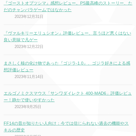
『ゴーストオブツシマ』感想レビュー。PS最高峰のストーリー、た
だのチャンバラゲームではなかった
2023年12月31日
『ヴァルキリーエリュシオン』評価レビュー、言うほど悪くはない
良い意味で凡ゲー
2023年12月22日
まさしく核の化け物であった『ゴジラ-1.0』、ゴジラ好きによる感
想評価レビュー
2023年11月14日
エルゴノミクスマウス「サンワダイレクト 400-MAD6」評価レビュ
ー！静かで使いやすかった
2023年9月25日
FF14の昔が知りたい人向け：今では信じられない過去の機能やス
キルの歴史