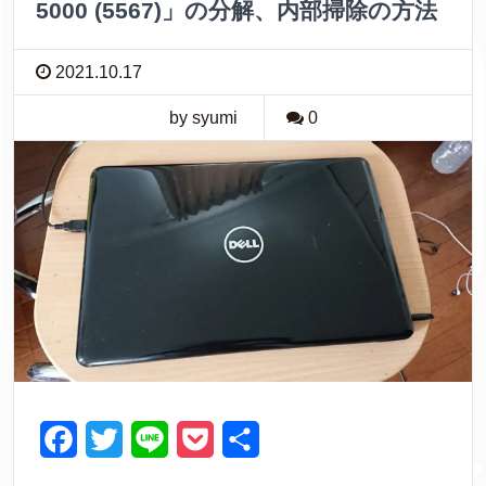
5000 (5567)」の分解、内部掃除の方法
2021.10.17
by syumi
0
F
T
L
P
共
a
w
i
o
有