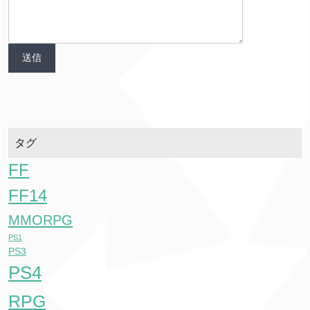
タグ
FF
FF14
MMORPG
PS1
PS3
PS4
RPG