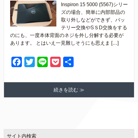
Inspiron 15 5000 (5567)シリー
c
i
n
c
ズの場合、簡単に内部部品の
e
t
e
k
取り外しなどができず、バッ
テリー交換やSＳD交換をする
b
t
e
のにも、一度本体背面のネジを外し分解する必要が
o
e
t
あります。 とはいえ一見難しそうにも思えま […]
o
r
k
F
T
L
P
共
a
w
i
o
有
c
i
n
c
続きを読む ≫
e
t
e
k
b
t
e
o
e
t
o
r
k
サイト内検索