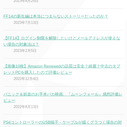
2023年8月25日
FF14の新生編は本当につまらないストーリーだったのか？
2023年7月13日
【FF14】ログイン制限を解除したいけどメールアドレスが使えな
い場合の対象法は？
2023年2月5日
【画像10枚】Amazon Renewedの品質は安全？綺麗？中古のタブ
レットPCを購入したので評価レビュー
2022年12月4日
パニック＆娯楽のお手本バカ映画、『ムーンフォール』感想評価レ
ビュー
2022年8月13日
PS4コントローラーのUSB端子・ケーブルが緩くグラつく場合の対