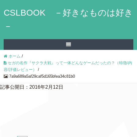
CSLBOOK －好きなものは好き
－
ホーム
/
セガの名作『サクラ大戦』って一体どんなゲームだったの？（特徴/内
容/評価レビュー）
/
7a9a689a5af29caf5d165bfea34c81b0
記事公開日：2016年2月12日