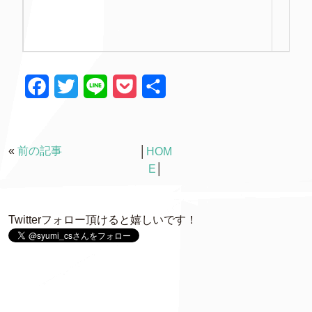
F
T
L
P
共
a
w
i
o
有
c
i
n
c
«
前の記事
│
HOM
e
t
e
k
E
│
b
t
e
o
e
t
Twitterフォロー頂けると嬉しいです！
o
r
k