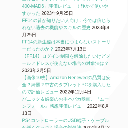
400-MAD6」評価レビュー！静かで使いや
すかった
2023年9月25日
FF14の昔が知りたい人向け：今では信じら
れない過去の機能やスキルの歴史
2023年8
月25日
FF14の新生編は本当につまらないストーリ
ーだったのか？
2023年7月13日
【FF14】ログイン制限を解除したいけどメ
ールアドレスが使えない場合の対象法は？
2023年2月5日
【画像10枚】Amazon Renewedの品質は安
全？綺麗？中古のタブレットPCを購入した
ので評価レビュー
2022年12月4日
パニック＆娯楽のお手本バカ映画、『ムー
ンフォール』感想評価レビュー
2022年8月
13日
PS4コントローラーのUSB端子・ケーブル
が緩くグラつく場合の対処法
2022年8月12