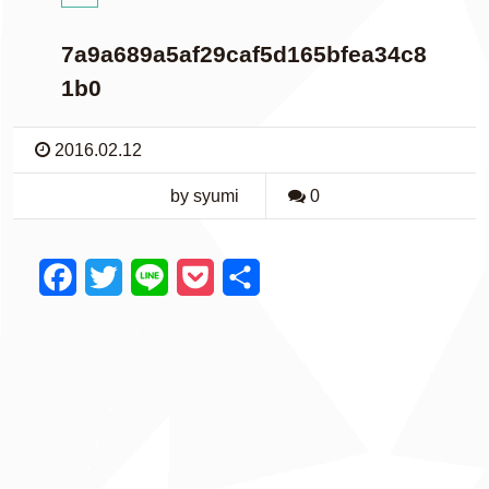
7a9a689a5af29caf5d165bfea34c8
1b0
2016.02.12
by syumi
0
F
T
L
P
共
a
w
i
o
有
c
i
n
c
e
t
e
k
b
t
e
o
e
t