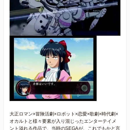
大正ロマン×冒険活劇×ロボット×恋愛×歌劇×時代劇×
オカルトと様々要素が入り混じったエンターテイメ
ント溢れる作品で、当時のSEGAが、これでもかと言