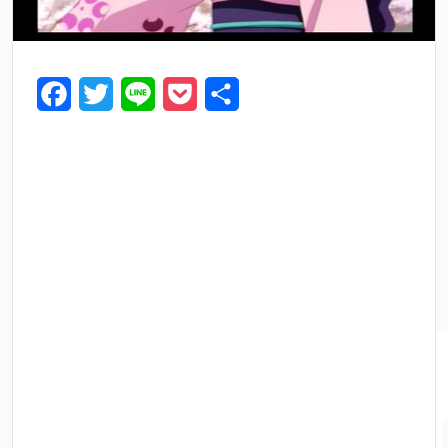
F
T
L
P
共
a
w
i
o
有
c
i
n
c
e
t
e
k
b
t
e
o
e
t
o
r
k