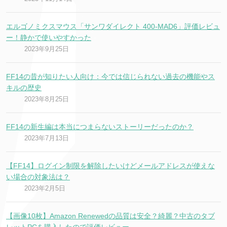
エルゴノミクスマウス「サンワダイレクト 400-MAD6」評価レビュ
ー！静かで使いやすかった
2023年9月25日
FF14の昔が知りたい人向け：今では信じられない過去の機能やス
キルの歴史
2023年8月25日
FF14の新生編は本当につまらないストーリーだったのか？
2023年7月13日
【FF14】ログイン制限を解除したいけどメールアドレスが使えな
い場合の対象法は？
2023年2月5日
【画像10枚】Amazon Renewedの品質は安全？綺麗？中古のタブ