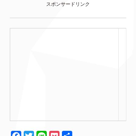
スポンサードリンク
F
T
L
P
共