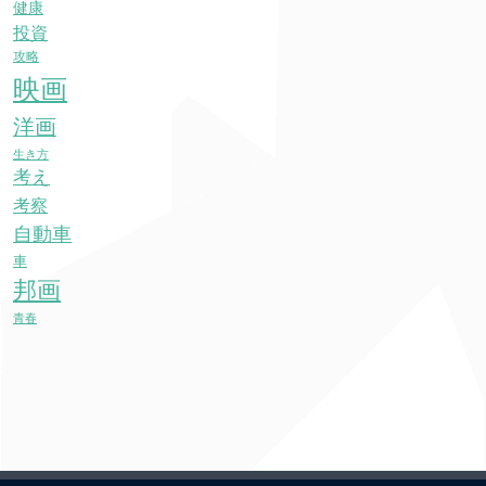
健康
投資
攻略
映画
洋画
生き方
考え
考察
自動車
車
邦画
青春