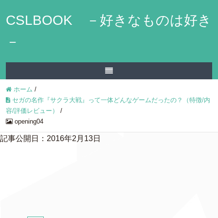
CSLBOOK －好きなものは好き
－
ホーム
/
セガの名作『サクラ大戦』って一体どんなゲームだったの？（特徴/内
容/評価レビュー）
/
opening04
記事公開日：2016年2月13日