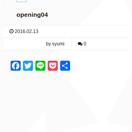
opening04
2016.02.13
by syumi
0
F
T
L
P
共
a
w
i
o
有
c
i
n
c
e
t
e
k
b
t
e
o
e
t
o
r