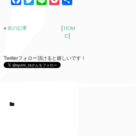
a
w
i
o
有
c
i
n
c
«
前の記事
│
HOM
e
t
e
k
E
│
b
t
e
o
e
t
Twitterフォロー頂けると嬉しいです！
o
r
k