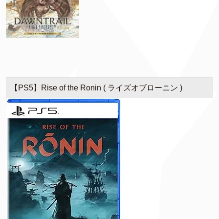
【PS5】Rise of the Ronin ( ライズオブローニン )