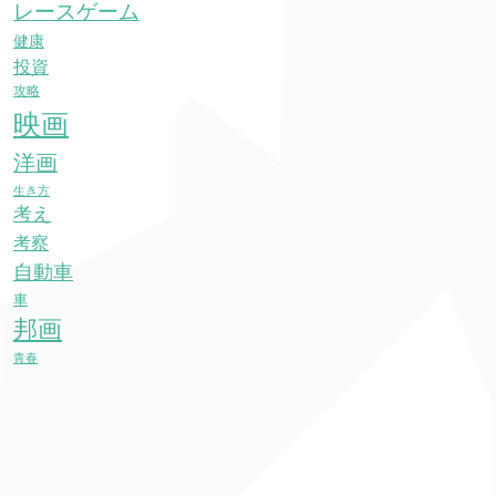
レースゲーム
健康
投資
攻略
映画
洋画
生き方
考え
考察
自動車
車
邦画
青春