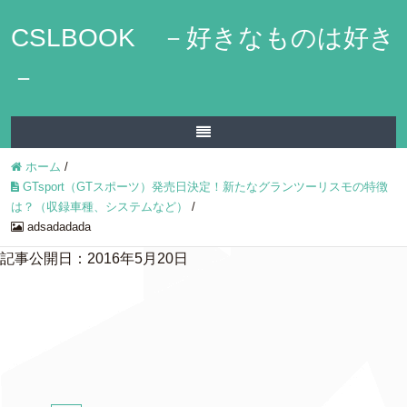
CSLBOOK －好きなものは好き
－
ホーム
/
GTsport（GTスポーツ）発売日決定！新たなグランツーリスモの特徴
は？（収録車種、システムなど）
/
adsadadada
記事公開日：2016年5月20日