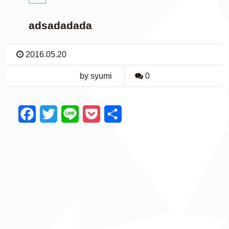
adsadadada
2016.05.20
by syumi
0
F
T
L
P
共
a
w
i
o
有
c
i
n
c
e
t
e
k
b
t
e
o
e
t
o
r