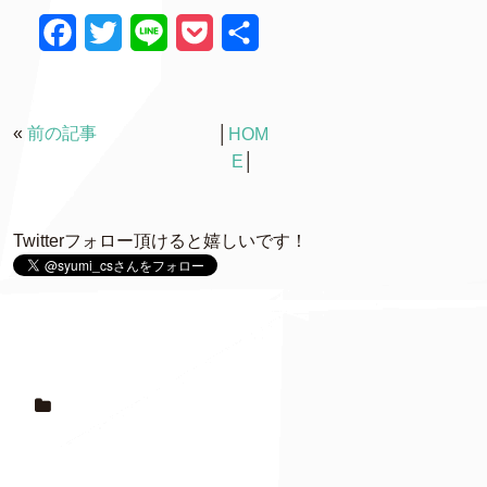
F
T
L
P
共
a
w
i
o
有
c
i
n
c
«
前の記事
│
HOM
e
t
e
k
E
│
b
t
e
o
e
t
Twitterフォロー頂けると嬉しいです！
o
r
k