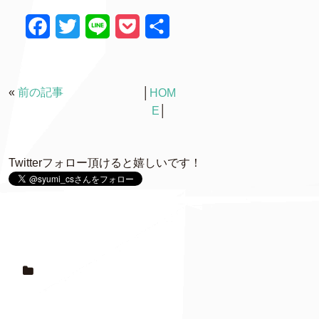
F
T
L
P
共
a
w
i
o
有
c
i
n
c
«
前の記事
│
HOM
e
t
e
k
E
│
b
t
e
o
e
t
Twitterフォロー頂けると嬉しいです！
o
r
k