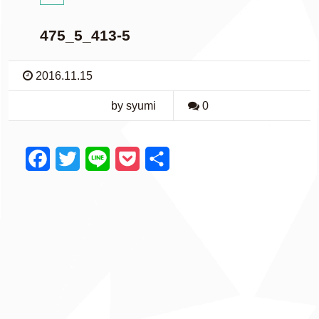
475_5_413-5
2016.11.15
by syumi
0
F
T
L
P
共
a
w
i
o
有
c
i
n
c
e
t
e
k
b
t
e
o
e
t
o
r