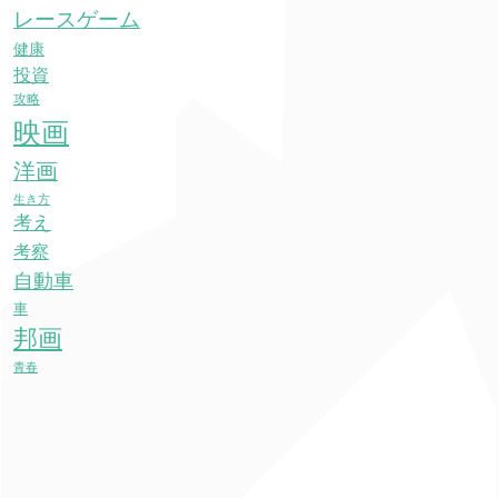
レースゲーム
健康
投資
攻略
映画
洋画
生き方
考え
考察
自動車
車
邦画
青春