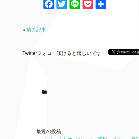
F
T
L
P
共
a
w
i
o
有
c
i
n
c
«
前の記事
e
t
e
k
b
t
e
Twitterフォロー頂けると嬉しいです！
o
e
t
o
r
k
最近の投稿