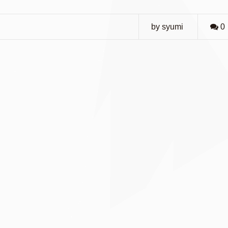
by syumi
0