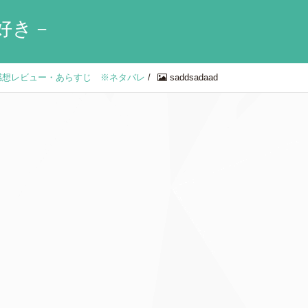
好き－
話感想レビュー・あらすじ ※ネタバレ
/
saddsadaad