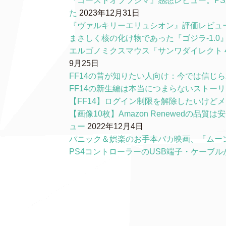
『ゴーストオブツシマ』感想レビュー。P
た
2023年12月31日
『ヴァルキリーエリュシオン』評価レビュ
まさしく核の化け物であった『ゴジラ-1.
エルゴノミクスマウス「サンワダイレクト 4
9月25日
FF14の昔が知りたい人向け：今では信じ
FF14の新生編は本当につまらないストー
【FF14】ログイン制限を解除したいけど
【画像10枚】Amazon Renewedの
ュー
2022年12月4日
パニック＆娯楽のお手本バカ映画、『ムー
PS4コントローラーのUSB端子・ケーブ