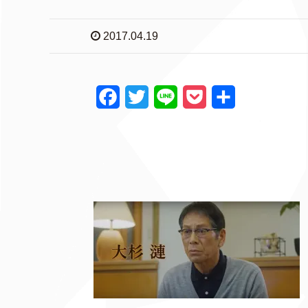
2017.04.19
F
T
L
P
共
a
w
i
o
有
c
i
n
c
e
t
e
k
b
t
e
o
e
t
o
r
k