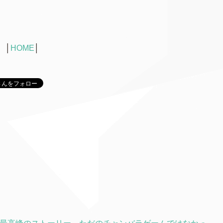
│
HOME
│