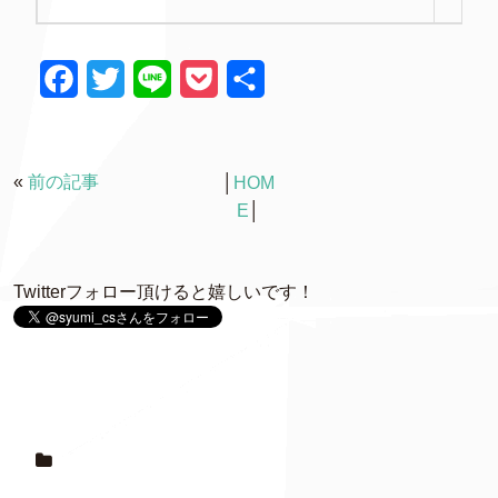
F
T
L
P
共
a
w
i
o
有
c
i
n
c
«
前の記事
│
HOM
e
t
e
k
E
│
b
t
e
o
e
t
Twitterフォロー頂けると嬉しいです！
o
r
k