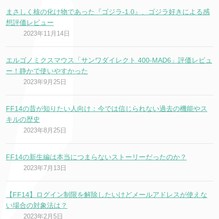
まさしく核の化け物であった『ゴジラ-1.0』、ゴジラ好きによる感
想評価レビュー
2023年11月14日
エルゴノミクスマウス「サンワダイレクト 400-MAD6」評価レビュ
ー！静かで使いやすかった
2023年9月25日
FF14の昔が知りたい人向け：今では信じられない過去の機能やス
キルの歴史
2023年8月25日
FF14の新生編は本当につまらないストーリーだったのか？
2023年7月13日
【FF14】ログイン制限を解除したいけどメールアドレスが使えな
い場合の対象法は？
2023年2月5日