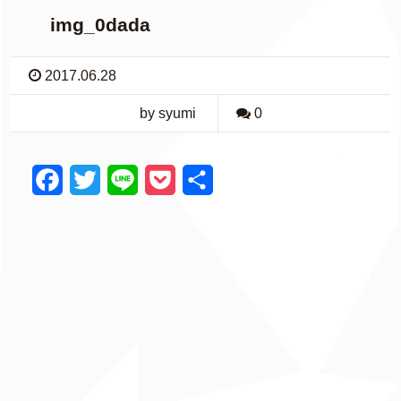
img_0dada
2017.06.28
by syumi
0
F
T
L
P
共
a
w
i
o
有
c
i
n
c
e
t
e
k
b
t
e
o
e
t
o
r
k