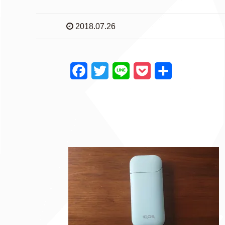
2018.07.26
F
T
L
P
共
a
w
i
o
有
c
i
n
c
e
t
e
k
b
t
e
o
e
t
o
r
k