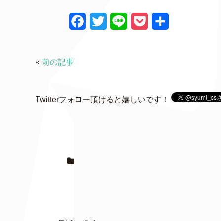
F
T
L
P
共
a
w
i
o
有
c
i
n
c
«
前の記事
e
t
e
k
b
t
e
Twitterフォロー頂けると嬉しいです！
o
e
t
o
r
k