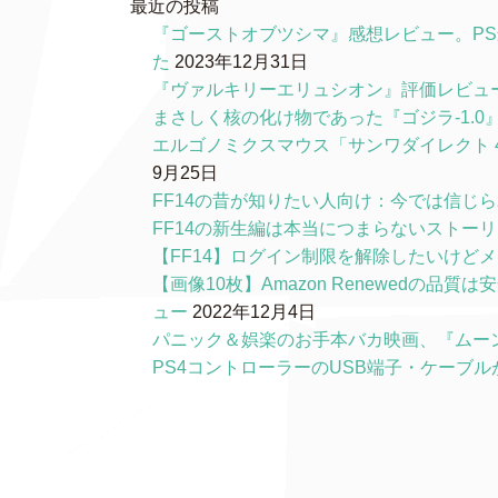
最近の投稿
『ゴーストオブツシマ』感想レビュー。P
た
2023年12月31日
『ヴァルキリーエリュシオン』評価レビュ
まさしく核の化け物であった『ゴジラ-1.
エルゴノミクスマウス「サンワダイレクト 4
9月25日
FF14の昔が知りたい人向け：今では信じ
FF14の新生編は本当につまらないストー
【FF14】ログイン制限を解除したいけど
【画像10枚】Amazon Renewedの
ュー
2022年12月4日
パニック＆娯楽のお手本バカ映画、『ムー
PS4コントローラーのUSB端子・ケーブ