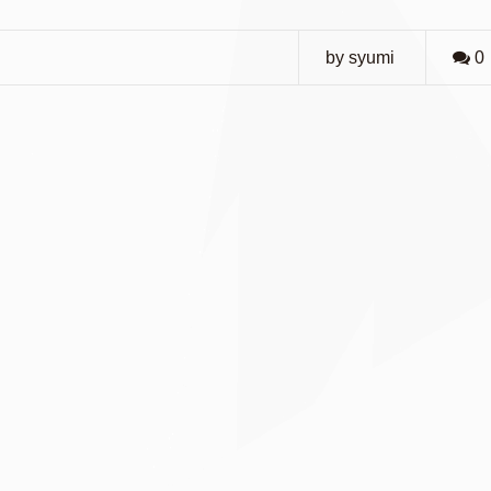
by syumi
0