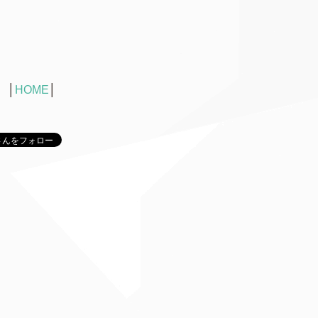
│
HOME
│