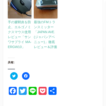
手の腱鞘炎を防
最強のFMトラ
止、エルゴノミ
ンスミッター
クスマウス使用
「JAPAN AVE.
レビュー「サン
(ジャパンアベ
ワサプライ MA-
ニュー)」徹底
ERGW10」
レビュー＆評価
共有:
ク
F
リ
a
ッ
c
ク
e
し
b
て
o
F
T
L
P
共
T
o
w
k
a
w
i
o
有
i
で
t
共
t
有