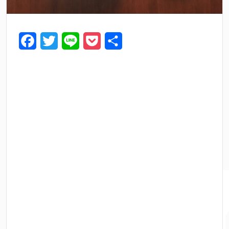
F
T
L
P
共
a
w
i
o
有
c
i
n
c
e
t
e
k
b
t
e
o
e
t
o
r
k