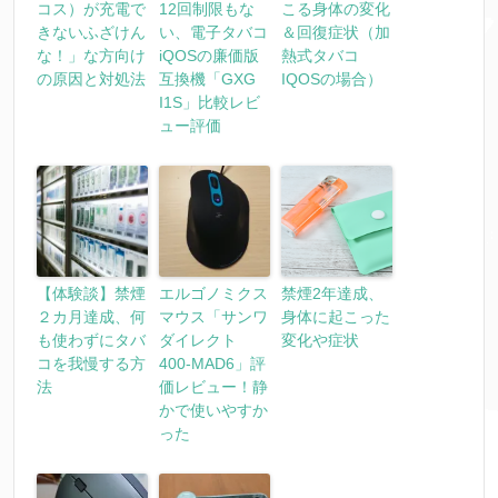
コス）が充電で
12回制限もな
こる身体の変化
きないふざけん
い、電子タバコ
＆回復症状（加
な！」な方向け
iQOSの廉価版
熱式タバコ
の原因と対処法
互換機「GXG
IQOSの場合）
I1S」比較レビ
ュー評価
【体験談】禁煙
エルゴノミクス
禁煙2年達成、
２カ月達成、何
マウス「サンワ
身体に起こった
も使わずにタバ
ダイレクト
変化や症状
コを我慢する方
400-MAD6」評
法
価レビュー！静
かで使いやすか
った