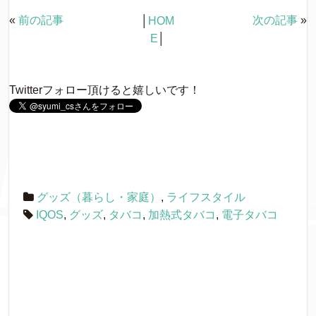
c
i
n
c
e
す
r
る
«
前の記事
次の記事
»
│
HOM
e
t
e
k
で
に
共
は
E
│
有
ク
b
t
e
(
リ
新
ッ
し
ク
o
e
t
い
し
Twitterフォロー頂けると嬉しいです！
ウ
て
o
r
ィ
く
ン
だ
ド
さ
k
ウ
い
で
(
開
新
き
し
ま
い
す
ウ
)
ィ
ン
グッズ（暮らし・家庭）
,
ライフスタイル
ド
ウ
IQOS
,
グッズ
,
タバコ
,
加熱式タバコ
,
電子タバコ
で
開
き
ま
す
)