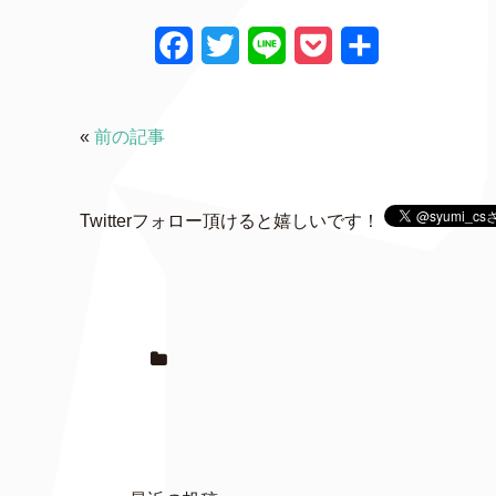
F
T
L
P
共
a
w
i
o
有
c
i
n
c
«
前の記事
e
t
e
k
b
t
e
Twitterフォロー頂けると嬉しいです！
o
e
t
o
r
k