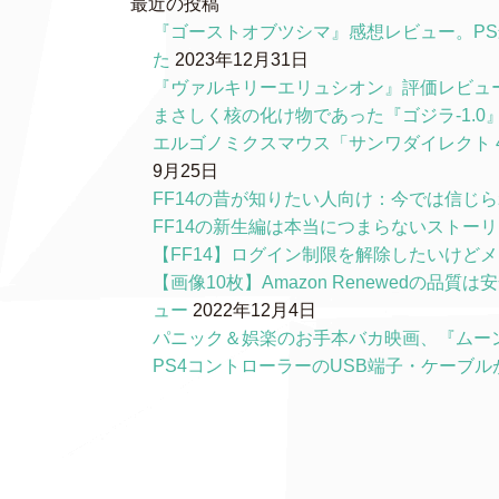
最近の投稿
『ゴーストオブツシマ』感想レビュー。P
た
2023年12月31日
『ヴァルキリーエリュシオン』評価レビュ
まさしく核の化け物であった『ゴジラ-1.
エルゴノミクスマウス「サンワダイレクト 4
9月25日
FF14の昔が知りたい人向け：今では信じ
FF14の新生編は本当につまらないストー
【FF14】ログイン制限を解除したいけど
【画像10枚】Amazon Renewedの
ュー
2022年12月4日
パニック＆娯楽のお手本バカ映画、『ムー
PS4コントローラーのUSB端子・ケーブ