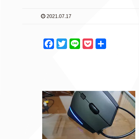
2021.07.17
F
T
L
P
共
a
w
i
o
有
c
i
n
c
e
t
e
k
b
t
e
o
e
t
o
r
k