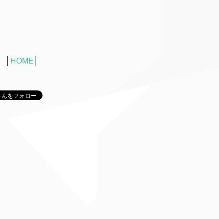
│
HOME
│