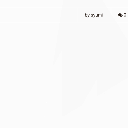
by syumi
0