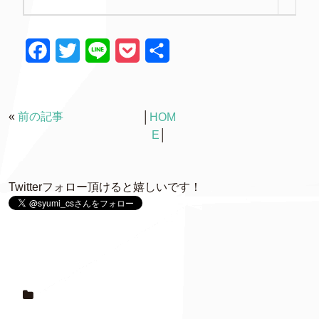
F
T
L
P
共
a
w
i
o
有
c
i
n
c
«
前の記事
│
HOM
e
t
e
k
E
│
b
t
e
o
e
t
Twitterフォロー頂けると嬉しいです！
o
r
k