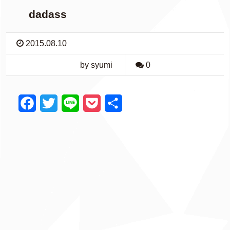
dadass
2015.08.10
by syumi
0
F
T
L
P
共
a
w
i
o
有
c
i
n
c
e
t
e
k
b
t
e
o
e
t
o
r
k