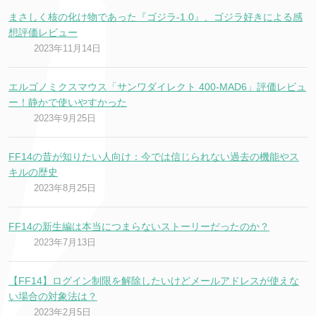
まさしく核の化け物であった『ゴジラ-1.0』、ゴジラ好きによる感
想評価レビュー
2023年11月14日
エルゴノミクスマウス「サンワダイレクト 400-MAD6」評価レビュ
ー！静かで使いやすかった
2023年9月25日
FF14の昔が知りたい人向け：今では信じられない過去の機能やス
キルの歴史
2023年8月25日
FF14の新生編は本当につまらないストーリーだったのか？
2023年7月13日
【FF14】ログイン制限を解除したいけどメールアドレスが使えな
い場合の対象法は？
2023年2月5日