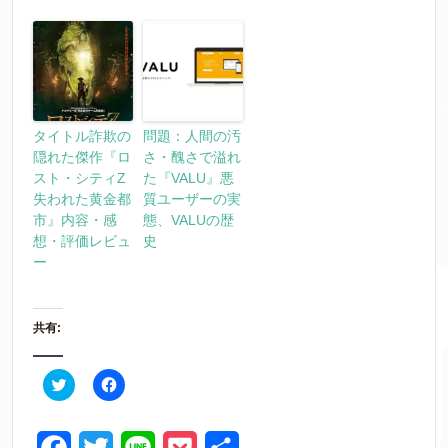
タイトル詐欺の
問題：人間の汚
隠れた傑作『ロ
さ・醜さで溢れ
スト・シティZ
た『VALU』悪
失われた黄金都
質ユーザーの実
市』内容・感
態、VALUの歴
想・評価レビュ
史
ー
共有:
ク
F
リ
a
ッ
c
ク
e
し
b
て
o
F
T
L
P
共