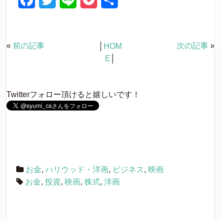
T
o
w
k
a
w
i
o
有
i
で
t
共
t
有
c
i
n
c
e
す
r
る
«
前の記事
次の記事
»
│
HOM
e
t
e
k
で
に
共
は
E
│
有
ク
b
t
e
(
リ
新
ッ
し
ク
o
e
t
い
し
Twitterフォロー頂けると嬉しいです！
ウ
て
o
r
ィ
く
ン
だ
ド
さ
k
ウ
い
で
(
開
新
き
し
ま
い
す
ウ
)
ィ
ン
お金
,
ハリウッド・洋画
,
ビジネス
,
映画
ド
ウ
お金
,
投資
,
映画
,
株式
,
洋画
で
開
き
ま
す
)