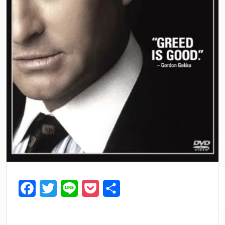
F
T
L
P
共
a
w
i
o
有
c
i
n
c