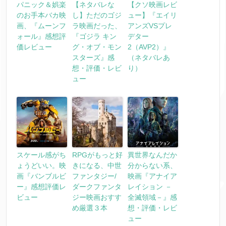
パニック＆娯楽
【ネタバレな
【クソ映画レビ
のお手本バカ映
し】ただのゴジ
ュー】『エイリ
画、『ムーンフ
ラ映画だった、
アンズVSプレ
ォール』感想評
『ゴジラ キン
デター
価レビュー
グ・オブ・モン
2（AVP2）』
スターズ』感
（ネタバレあ
想・評価・レビ
り）
ュー
スケール感がち
RPGがもっと好
異世界なんだか
ょうどいい。映
きになる、中世
分からない系、
画『バンブルビ
ファンタジー/
映画『アナイア
ー』感想評価レ
ダークファンタ
レイション －
ビュー
ジー映画おすす
全滅領域－』感
め厳選３本
想・評価・レビ
ュー