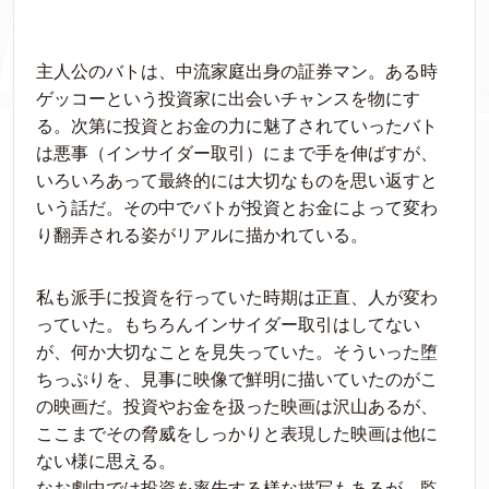
主人公のバトは、中流家庭出身の証券マン。ある時
ゲッコーという投資家に出会いチャンスを物にす
る。次第に投資とお金の力に魅了されていったバト
は悪事（インサイダー取引）にまで手を伸ばすが、
いろいろあって最終的には大切なものを思い返すと
いう話だ。その中でバトが投資とお金によって変わ
り翻弄される姿がリアルに描かれている。
私も派手に投資を行っていた時期は正直、人が変わ
っていた。もちろんインサイダー取引はしてない
が、何か大切なことを見失っていた。そういった堕
ちっぷりを、見事に映像で鮮明に描いていたのがこ
の映画だ。投資やお金を扱った映画は沢山あるが、
ここまでその脅威をしっかりと表現した映画は他に
ない様に思える。
なお劇中では投資を率先する様な描写もあるが、監