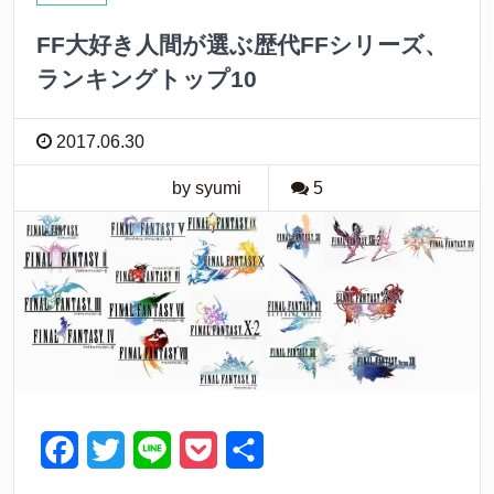
k
FF大好き人間が選ぶ歴代FFシリーズ、
ランキングトップ10
2017.06.30
by syumi
5
F
T
L
P
共
a
w
i
o
有