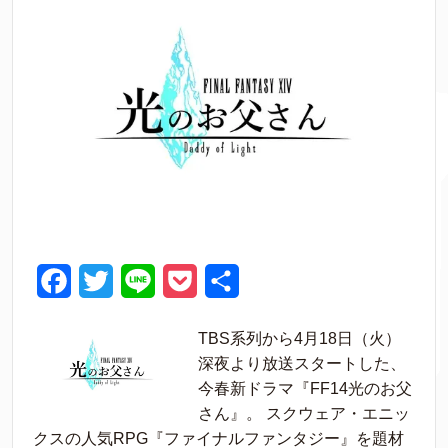
F
T
L
P
共
a
w
i
o
有
TBS系列から4月18日（火）
c
i
n
c
深夜より放送スタートした、
e
t
e
k
今春新ドラマ『FF14光のお父
さん』。 スクウェア・エニッ
b
t
e
クスの人気RPG『ファイナルファンタジー』を題材