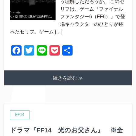
う理解しただろうか。 このセ
b
t
e
リフは、ゲーム『ファイナル
o
e
t
ファンタジー6（FF6）』で登
o
r
場キャラクターのひとりが述
べたセリフ。ゲーム […]
k
F
T
L
P
共
a
w
i
o
有
c
i
n
c
続きを読む ≫
e
t
e
k
b
t
e
o
e
t
o
r
FF14
k
ドラマ『FF14 光のお父さん』 ※全