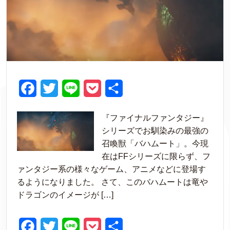
F
T
L
P
共
a
w
i
o
有
『ファイナルファンタジー』
c
i
n
c
シリーズでお馴染みの最強の
e
t
e
k
召喚獣「バハムート」。今現
在はFFシリーズに限らず、フ
b
t
e
ァンタジー系の様々なゲーム、アニメなどに登場す
o
e
t
るようになりました。 さて、このバハムートは竜や
o
r
ドラゴンのイメージが […]
k
F
T
L
P
共