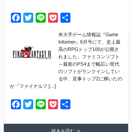
F
T
L
P
共
a
w
i
o
有
米大手ゲーム情報誌『Game
c
i
n
c
Informer』6月号にて、史上最
e
t
e
k
高のRPGトップ100が公開さ
れました。ファミコンソフト
b
t
e
～最新のPS4まで幅広い世代
o
e
t
のソフトがランクインしてい
o
r
る中、見事トップ2に輝いたの
が『ファイナルフ […]
k
F
T
L
P
共
a
w
i
o
有
c
i
n
c
続きを読む ≫