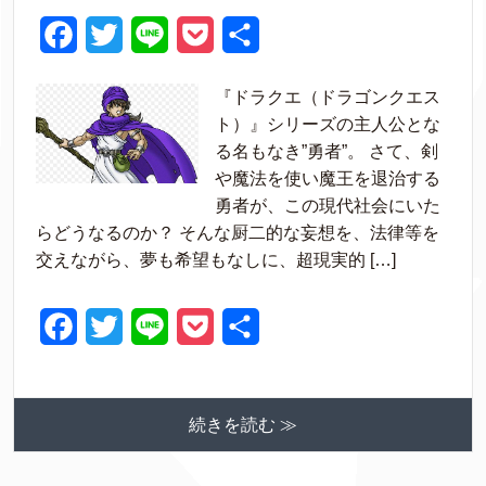
F
T
L
P
共
a
w
i
o
有
『ドラクエ（ドラゴンクエス
c
i
n
c
ト）』シリーズの主人公とな
e
t
e
k
る名もなき”勇者”。 さて、剣
や魔法を使い魔王を退治する
b
t
e
勇者が、この現代社会にいた
o
e
t
らどうなるのか？ そんな厨二的な妄想を、法律等を
o
r
交えながら、夢も希望もなしに、超現実的 […]
k
F
T
L
P
共
a
w
i
o
有
c
i
n
c
続きを読む ≫
e
t
e
k
b
t
e