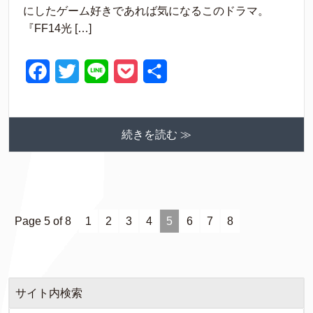
o
e
t
にしたゲーム好きであれば気になるこのドラマ。
o
r
『FF14光 […]
k
F
T
L
P
共
a
w
i
o
有
c
i
n
c
続きを読む ≫
e
t
e
k
b
t
e
o
e
t
o
r
Page 5 of 8
1
2
3
4
5
6
7
8
k
サイト内検索