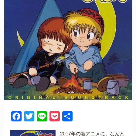
F
T
L
P
共
a
w
i
o
有
2017年の新アニメに、なんと