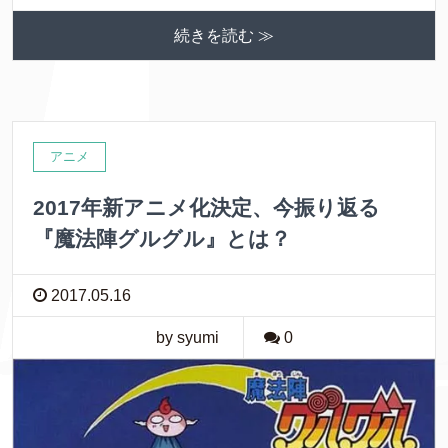
c
i
n
c
続きを読む ≫
e
t
e
k
b
t
e
o
e
t
o
r
アニメ
k
2017年新アニメ化決定、今振り返る
『魔法陣グルグル』とは？
2017.05.16
by syumi
0