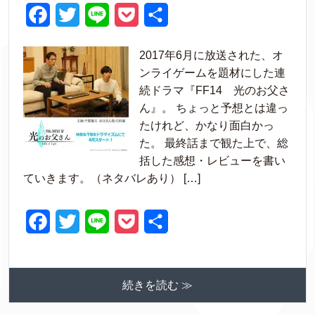
F
T
L
P
共
a
w
i
o
有
2017年6月に放送された、オ
c
i
n
c
ンライゲームを題材にした連
e
t
e
k
続ドラマ『FF14 光のお父さ
ん』。 ちょっと予想とは違っ
b
t
e
たけれど、かなり面白かっ
o
e
t
た。 最終話まで観た上で、総
o
r
括した感想・レビューを書い
ていきます。（ネタバレあり） […]
k
F
T
L
P
共
a
w
i
o
有
c
i
n
c
続きを読む ≫
e
t
e
k