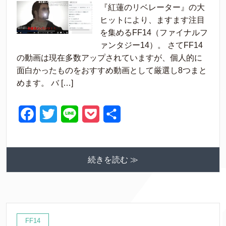
『紅蓮のリベレーター』の大
c
i
n
c
ヒットにより、ますます注目
e
t
e
k
を集めるFF14（ファイナルフ
ァンタジー14）。 さてFF14
b
t
e
の動画は現在多数アップされていますが、個人的に
o
e
t
面白かったものをおすすめ動画として厳選し8つまと
o
r
めます。 バ […]
k
F
T
L
P
共
a
w
i
o
有
c
i
n
c
続きを読む ≫
e
t
e
k
b
t
e
o
e
t
o
r
FF14