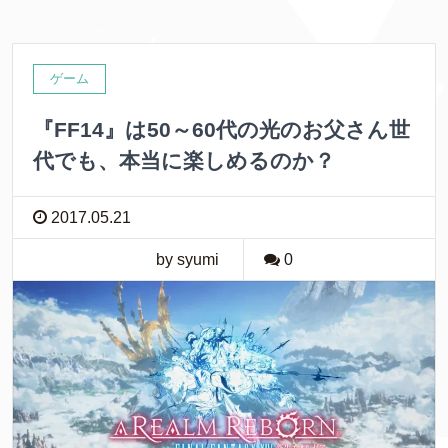
b
t
e
o
e
t
o
r
ゲーム
k
『FF14』は50～60代の光のお父さん世
代でも、本当に楽しめるのか？
2017.05.21
by syumi
0