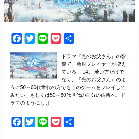
F
T
L
P
共
a
w
i
o
有
ドラマ『光のお父さん』の影
c
i
n
c
響で、新規プレイヤーが増え
e
t
e
k
ているFF14。 若い方だけで
なく、『光のお父さん』のよ
b
t
e
うに50～60代世代の方でもこのゲームをプレイして
o
e
t
みたい、もしくは50～60代世代の自分の両親へ、ド
o
r
ラマのように […]
k
F
T
L
P
共
a
w
i
o
有