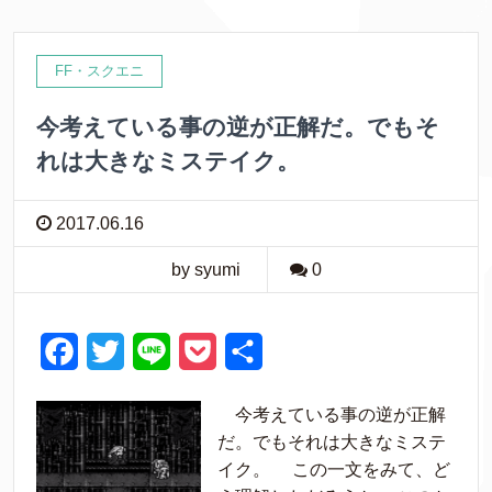
o
e
t
o
r
FF・スクエニ
k
今考えている事の逆が正解だ。でもそ
れは大きなミステイク。
2017.06.16
by syumi
0
F
T
L
P
共
a
w
i
o
有
今考えている事の逆が正解
c
i
n
c
だ。でもそれは大きなミステ
e
t
e
k
イク。 この一文をみて、ど