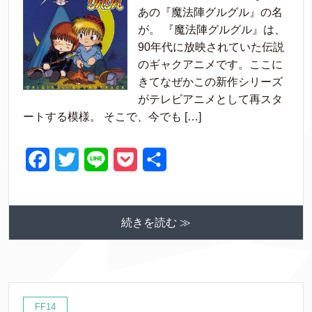
c
i
n
c
あの『魔法陣グルグル』の名
e
t
e
k
が。 『魔法陣グルグル』は、
90年代に放映されていた伝説
b
t
e
のギャクアニメです。ここに
o
e
t
きてなぜかこの新作シリーズ
o
r
がテレビアニメとして再スタ
ートする模様。 そこで、今でも […]
k
F
T
L
P
共
a
w
i
o
有
c
i
n
c
続きを読む ≫
e
t
e
k
b
t
e
o
e
t
o
r
FF14