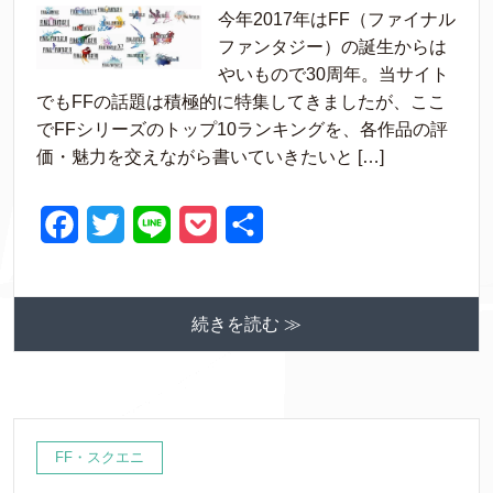
今年2017年はFF（ファイナル
c
i
n
c
ファンタジー）の誕生からは
e
t
e
k
やいもので30周年。当サイト
でもFFの話題は積極的に特集してきましたが、ここ
b
t
e
でFFシリーズのトップ10ランキングを、各作品の評
o
e
t
価・魅力を交えながら書いていきたいと […]
o
r
k
F
T
L
P
共
a
w
i
o
有
c
i
n
c
続きを読む ≫
e
t
e
k
b
t
e
o
e
t
o
r
FF・スクエニ
k