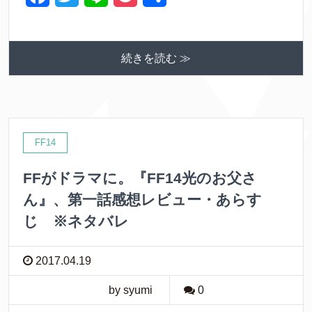
a
w
i
o
有
c
i
n
c
続きを読む ≫
e
t
e
k
b
t
e
o
e
t
o
r
FF14
k
FFがドラマに。『FF14光のお父さ
ん』、第一話感想レビュー・あらす
じ ※ネタバレ
2017.04.19
by syumi
0