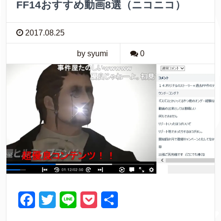
FF14おすすめ動画8選（ニコニコ）
2017.08.25
by syumi
0
F
T
L
P
共
a
w
i
o
有