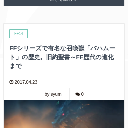
e
t
e
k
b
t
e
o
e
t
o
r
FF14
k
FFシリーズで有名な召喚獣「バハムー
ト」の歴史。旧約聖書～FF歴代の進化
まで
2017.04.23
by syumi
0