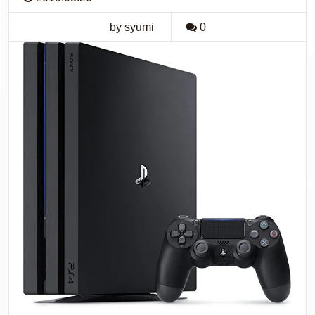
by syumi
0