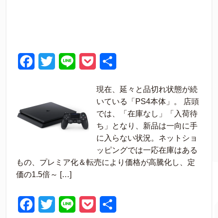
F
T
L
P
共
a
w
i
o
有
現在、延々と品切れ状態が続
c
i
n
c
いている「PS4本体」。 店頭
e
t
e
k
では、「在庫なし」「入荷待
ち」となり、新品は一向に手
b
t
e
に入らない状況。ネットショ
o
e
t
ッピングでは一応在庫はある
o
r
もの、プレミア化＆転売により価格が高騰化し、定
価の1.5倍～ […]
k
F
T
L
P
共