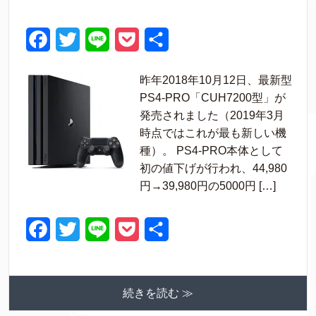
F
T
L
P
共
a
w
i
o
有
昨年2018年10月12日、最新型
c
i
n
c
PS4‐PRO「CUH7200型」が
e
t
e
k
発売されました（2019年3月
時点ではこれが最も新しい機
b
t
e
種）。 PS4‐PRO本体として
o
e
t
初の値下げが行われ、44,980
o
r
円→39,980円の5000円 […]
k
F
T
L
P
共
a
w
i
o
有
c
i
n
c
続きを読む ≫
e
t
e
k