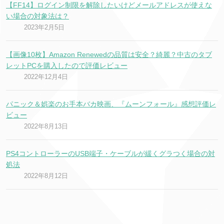
【FF14】ログイン制限を解除したいけどメールアドレスが使えな
い場合の対象法は？
2023年2月5日
【画像10枚】Amazon Renewedの品質は安全？綺麗？中古のタブ
レットPCを購入したので評価レビュー
2022年12月4日
パニック＆娯楽のお手本バカ映画、『ムーンフォール』感想評価レ
ビュー
2022年8月13日
PS4コントローラーのUSB端子・ケーブルが緩くグラつく場合の対
処法
2022年8月12日