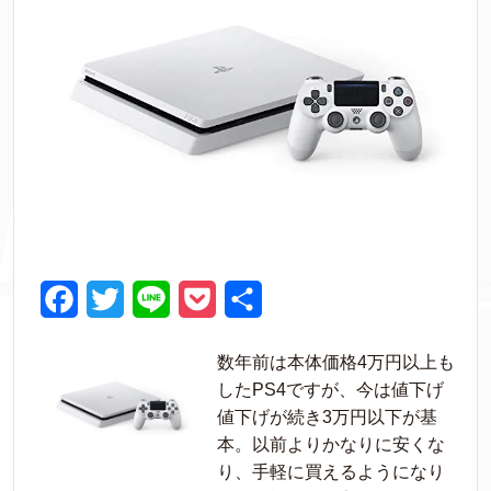
F
T
L
P
共
a
w
i
o
有
数年前は本体価格4万円以上も
c
i
n
c
したPS4ですが、今は値下げ
e
t
e
k
値下げが続き3万円以下が基
本。以前よりかなりに安くな
b
t
e
り、手軽に買えるようになり
o
e
t