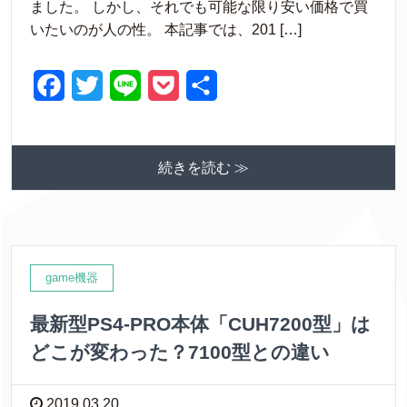
ました。 しかし、それでも可能な限り安い価格で買
o
r
いたいのが人の性。 本記事では、201 […]
k
F
T
L
P
共
a
w
i
o
有
c
i
n
c
続きを読む ≫
e
t
e
k
b
t
e
o
e
t
o
r
game機器
k
最新型PS4‐PRO本体「CUH7200型」は
どこが変わった？7100型との違い
2019.03.20