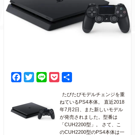
F
T
L
P
共
a
w
i
o
有
たびたびモデルチェンジを重
c
i
n
c
ねているPS4本体。 直近2018
e
t
e
k
年7月2日、また新しいモデル
が発売されました。型番は
b
t
e
「CUH2200型」。 さて、こ
o
e
t
のCUH2200型のPS4本体は一