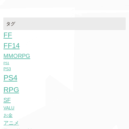
タグ
FF
FF14
MMORPG
PS1
PS3
PS4
RPG
SF
VALU
お金
アニメ