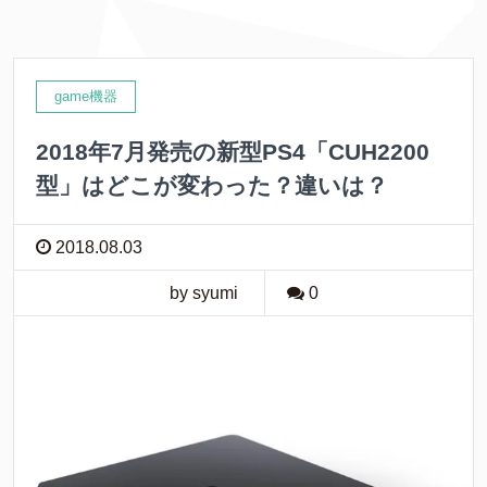
b
t
e
o
e
t
o
r
game機器
k
2018年7月発売の新型PS4「CUH2200
型」はどこが変わった？違いは？
2018.08.03
by syumi
0