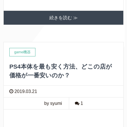
a
w
i
o
有
c
i
n
c
続きを読む ≫
e
t
e
k
b
t
e
o
e
t
o
r
game機器
k
PS4本体を最も安く方法、どこの店が
価格が一番安いのか？
2019.03.21
by syumi
1