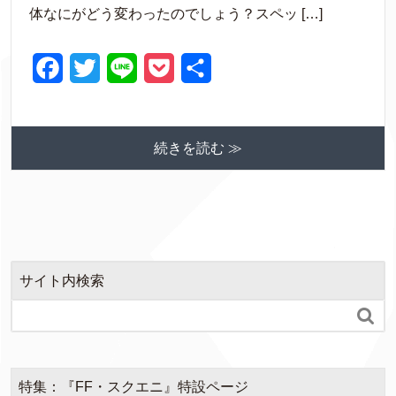
o
r
体なにがどう変わったのでしょう？スペッ […]
k
F
T
L
P
共
a
w
i
o
有
c
i
n
c
続きを読む ≫
e
t
e
k
b
t
e
o
e
t
o
r
k
サイト内検索

特集：『FF・スクエニ』特設ページ