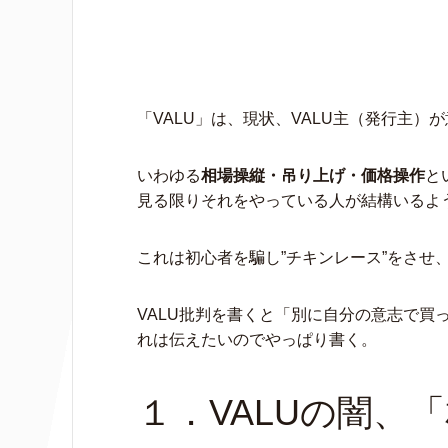
c
i
n
c
e
t
e
k
b
t
e
「VALU」は、現状、VALU主（発行主
o
e
t
o
r
いわゆる
相場操縦・吊り上げ・価格操作
と
k
見る限りそれをやっている人が結構いるよ
これは初心者を騙し”チキンレース”をさせ
VALU批判を書くと「別に自分の意志で買
れは伝えたいのでやっぱり書く。
１．VALUの闇、