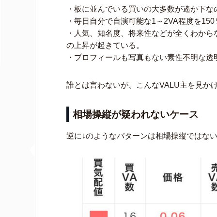
・板に並んでいる買いの大多数が遙か下な
・毎日自分で自演可能な1～2VA程度を1
・人気、知名度、将来性などが全くわからな
の上昇が起きている。
・プロフィールも写真もない素性不明な透
誰とは言わないが、こんなVALU主を見か
相場操縦が疑われないケース
逆に↓のようなパターンは相場操縦ではな