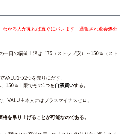
。わかる人が見れば直ぐにバレます。通報され退会処分
Uの一日の幅値上限は「75（ストップ安）～150％（スト
でVALU1つ2つを売りにだす。
、150％上限でその1つを
自演買い
する。
、VALU主本人にはプラスマイナスゼロ。
価格を吊り上げることが可能なのである。