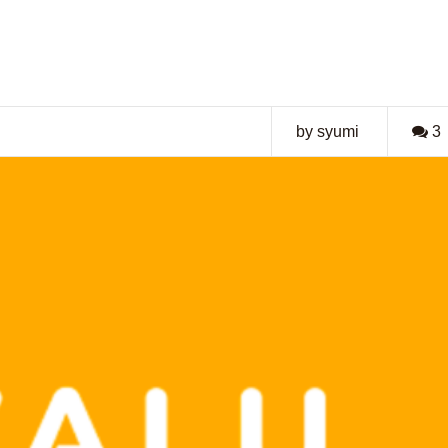
by syumi
3