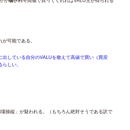
かが
騙されて
高値で買ってくれればVALU主が得られる
れが可能である。
出している自分のVALUを敢えて高値で買い（買戻
るらしい。
相場操縦」が疑われる。（もちろん絶対そうである訳で