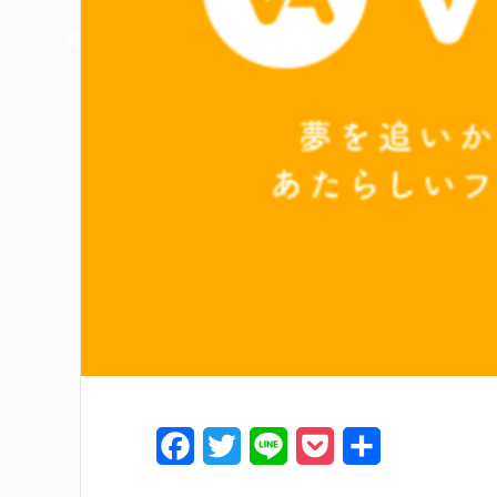
F
T
L
P
共
a
w
i
o
有