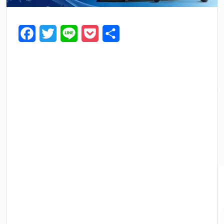
F
T
L
P
共
a
w
i
o
有
c
i
n
c
e
t
e
k
b
t
e
o
e
t
o
r
k