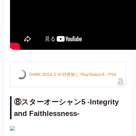
DARK SOULS III 特典無し PlayStation4 - PS4
⑧スターオーシャン5 -Integrity
and Faithlessness-