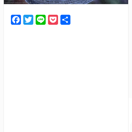
F
T
L
P
共
a
w
i
o
有
c
i
n
c
e
t
e
k
b
t
e
o
e
t
o
r
k