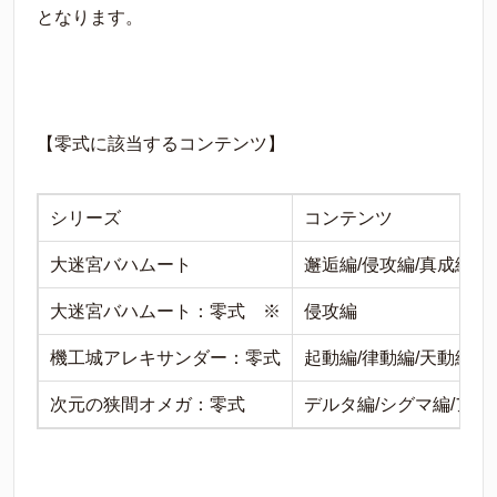
となります。
【零式に該当するコンテンツ】
シリーズ
コンテンツ
大迷宮バハムート
邂逅編/侵攻編/真成編
大迷宮バハムート：零式 ※
侵攻編
機工城アレキサンダー：零式
起動編/律動編/天動編
次元の狭間オメガ：零式
デルタ編/シグマ編/アル