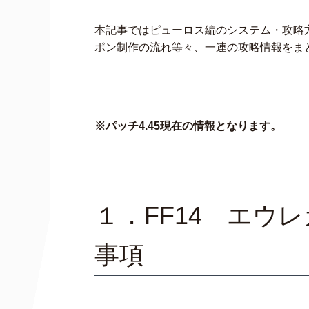
o
r
k
本記事ではピューロス編のシステム・攻略
ポン制作の流れ等々、一連の攻略情報をま
※パッチ4.45現在の情報となります。
１．FF14 エウ
事項