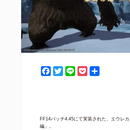
F
T
L
P
共
a
w
i
o
有
c
i
n
c
e
t
e
k
b
t
e
FF14パッチ4.45にて実装された、エウ
o
e
t
編」。