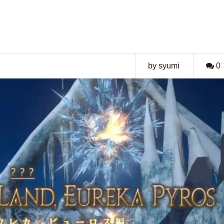
by syumi
0