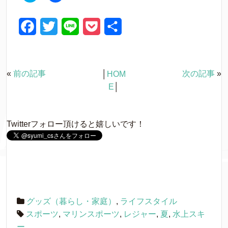
ッ
c
ク
e
し
b
て
o
F
T
L
P
共
T
o
w
k
a
w
i
o
有
i
で
t
共
t
有
c
i
n
c
e
す
r
る
«
前の記事
次の記事
»
│
HOM
e
t
e
k
で
に
共
は
E
│
有
ク
b
t
e
(
リ
新
ッ
し
ク
o
e
t
い
し
Twitterフォロー頂けると嬉しいです！
ウ
て
o
r
ィ
く
ン
だ
ド
さ
k
ウ
い
で
(
開
新
き
し
ま
い
す
ウ
)
ィ
ン
グッズ（暮らし・家庭）
,
ライフスタイル
ド
ウ
スポーツ
,
マリンスポーツ
,
レジャー
,
夏
,
水上スキ
で
開
ー