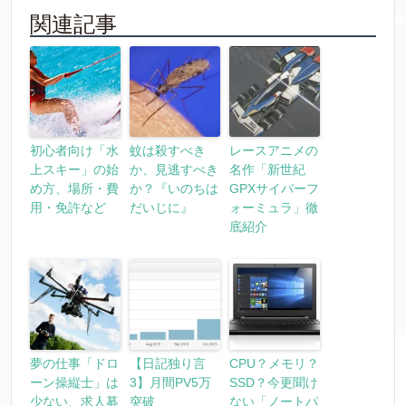
関連記事
初心者向け「水
蚊は殺すべき
レースアニメの
上スキー」の始
か、見逃すべき
名作「新世紀
め方、場所・費
か？『いのちは
GPXサイバーフ
用・免許など
だいじに』
ォーミュラ」徹
底紹介
夢の仕事「ドロ
【日記独り言
CPU？メモリ？
ーン操縦士」は
3】月間PV5万
SSD？今更聞け
少ない、求人募
突破
ない「ノートパ