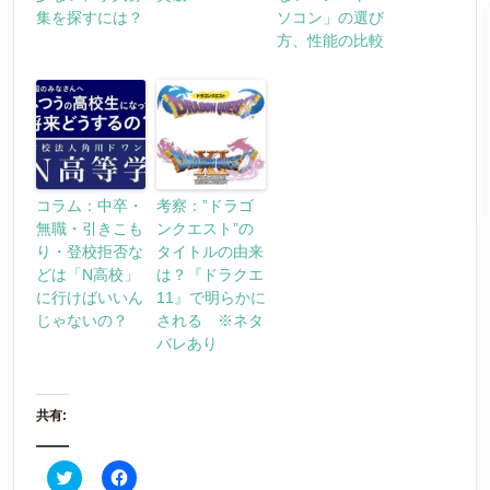
集を探すには？
ソコン」の選び
方、性能の比較
コラム：中卒・
考察：”ドラゴ
無職・引きこも
ンクエスト”の
り・登校拒否な
タイトルの由来
どは「N高校」
は？『ドラクエ
に行けばいいん
11』で明らかに
じゃないの？
される ※ネタ
バレあり
共有:
ク
F
リ
a