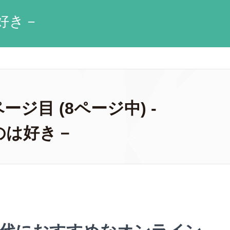
好き－
ージ目 (8ページ中) -
のは好き－