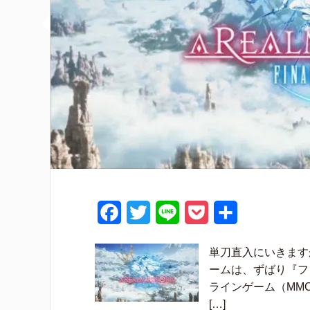
F
T
L
P
共
a
w
i
o
有
単刀直入にいきます
c
i
n
c
ームは、ずばり『ファ
e
t
e
k
ラインゲーム（MMO
[…]
b
t
e