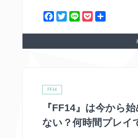
o
e
t
F
T
L
P
共
o
r
a
w
i
o
有
k
c
i
n
c
e
t
e
k
b
t
e
o
e
t
o
r
k
FF14
『FF14』は今から
ない？何時間プレイ