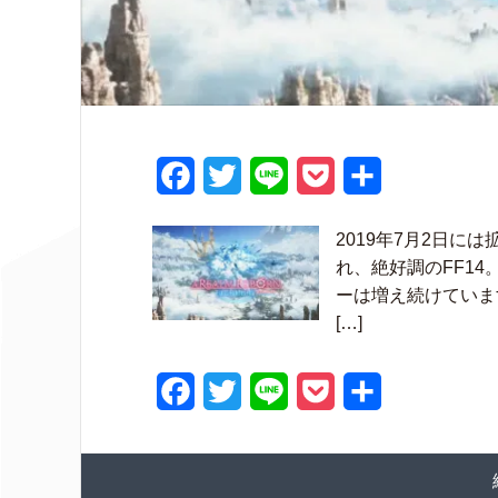
F
T
L
P
共
a
w
i
o
有
2019年7月2日に
c
i
n
c
れ、絶好調のFF1
e
t
e
k
ーは増え続けていま
[…]
b
t
e
o
e
t
F
T
L
P
共
o
r
a
w
i
o
有
k
c
i
n
c