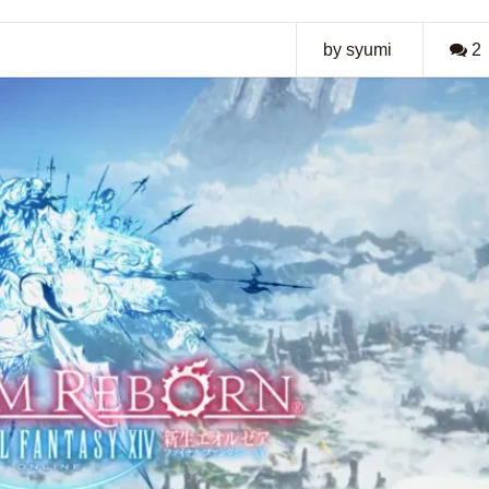
by syumi
2