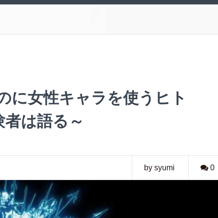
なのに女性キャラを使うヒト
験者は語る～
by syumi
0