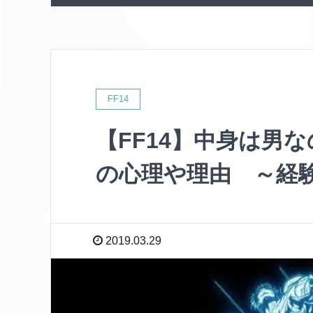
e
t
e
k
b
t
e
o
e
t
o
r
k
FF14
【FF14】中身は男
の心理や理由 ～経
2019.03.29